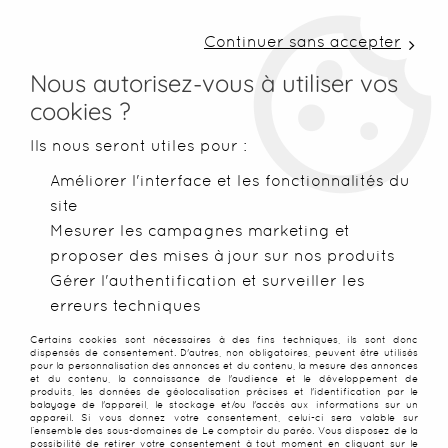
LIVRAISON COLISSIMO SOUS 48 H ~ FRAIS DE
PORT À PARTIR DE 2,99 € ~ OFFERTS DÈS 50€
Continuer sans accepter
D'ACHATS
Nous autorisez-vous à utiliser vos
cookies ?
0
Ils nous seront utiles pour :
Améliorer l'interface et les fonctionnalités du
site
Accueil
>
Blog & Inspirations
>
Coulisses de Bali
Mesurer les campagnes marketing et
proposer des mises à jour sur nos produits
DANS LES COULISSES DE BALI :
Gérer l'authentification et surveiller les
erreurs techniques
NOS PARÉOS ET LEUR
Certains cookies sont nécessaires à des fins techniques, ils sont donc
dispensés de consentement. D'autres, non obligatoires, peuvent être utilisés
FABRICATION
pour la personnalisation des annonces et du contenu, la mesure des annonces
et du contenu, la connaissance de l'audience et le développement de
produits, les données de géolocalisation précises et l'identification par le
balayage de l'appareil, le stockage et/ou l'accès aux informations sur un
appareil. Si vous donnez votre consentement, celui-ci sera valable sur
l’ensemble des sous-domaines de Le comptoir du paréo. Vous disposez de la
possibilité de retirer votre consentement à tout moment en cliquant sur le