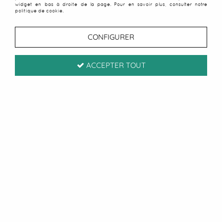
widget en bas à droite de la page. Pour en savoir plus, consulter notre
politique de cookie.
CONFIGURER
ACCEPTER TOUT
Coulisses de Bali
Plongez dans les coulisses de Bali et découvrez
l’histoire de nos paréos, entre artisanat local,
inspirations et savoir-faire unique. Un voyage
au cœur de nos créations, là où tout commence.