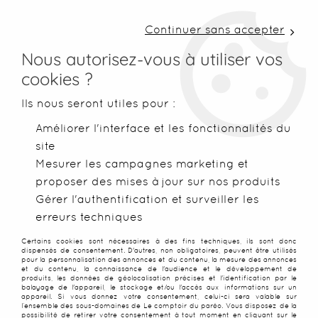
LIVRAISON COLISSIMO SOUS 48 H ~ FRAIS DE
PORT À PARTIR DE 2,99 € ~ OFFERTS DÈS 50€
Continuer sans accepter
D'ACHATS
Nous autorisez-vous à utiliser vos
cookies ?
0
Ils nous seront utiles pour :
Améliorer l'interface et les fonctionnalités du
site
Accueil
>
Blog & Inspirations
>
Coulisses de Bali
>
Les plus bel
Mesurer les campagnes marketing et
proposer des mises à jour sur nos produits
LES PLUS BELLES FLEURS
Gérer l'authentification et surveiller les
erreurs techniques
POLYNÉSIENNES ET LEUR
Certains cookies sont nécessaires à des fins techniques, ils sont donc
dispensés de consentement. D'autres, non obligatoires, peuvent être utilisés
SIGNIFICATION
pour la personnalisation des annonces et du contenu, la mesure des annonces
et du contenu, la connaissance de l'audience et le développement de
produits, les données de géolocalisation précises et l'identification par le
balayage de l'appareil, le stockage et/ou l'accès aux informations sur un
appareil. Si vous donnez votre consentement, celui-ci sera valable sur
l’ensemble des sous-domaines de Le comptoir du paréo. Vous disposez de la
possibilité de retirer votre consentement à tout moment en cliquant sur le