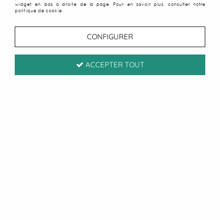
widget en bas à droite de la page. Pour en savoir plus, consulter notre
politique de cookie.
CONFIGURER
ACCEPTER TOUT
La Polynésie française est réputée pour ses lagons
turquoise, ses plages paradisiaques et sa culture
fascinante. Mais elle est également célèbre pour
ses fleurs tropicales aux couleurs éclatantes et aux