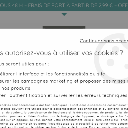
OUS 48 H ~ FRAIS DE PORT À PARTIR DE 2,99 € ~ OF
Continuer sans acce
 autorisez-vous à utiliser vos cookies ?
us seront utiles pour :
liorer l'interface et les fonctionnalités du site
SERVIETTES DE PLAGE
FOUTAS
surer les campagnes marketing et proposer des mises à
 nos produits
 de gris
er l'authentification et surveiller les erreurs techniques
 cookies sont nécessaires à des fins techniques, ils sont donc dispensés de consentement. 
gatoires, peuvent être utilisés pour la personnalisation des annonces et du contenu, la m
 et du contenu, la connaissance de l'audience et le développement de produits, les d
isation précises et l'identification par le balayage de l'appareil, le stockage et/ou l'
Fouta Mahdia 
ions sur un appareil. Si vous donnez votre consentement, celui-ci sera valable sur l’ens
aines de Le comptoir du paréo. Vous disposez de la possibilité de retirer votre conse
ent en cliquant sur le widget en bas à droite de la page. Pour en savoir plus, consul