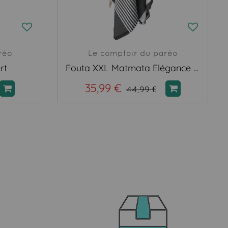
réo
Le comptoir du paréo
rt
Fouta XXL Matmata Elégance noir
35,99 €
44,99 €