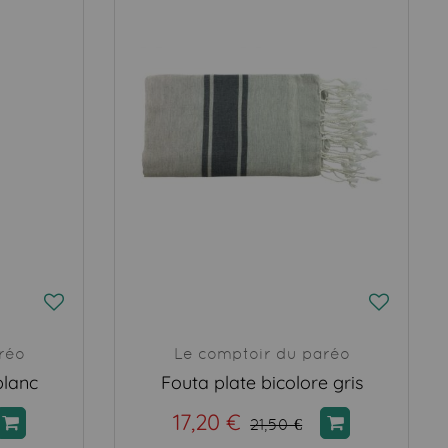
réo
Le comptoir du paréo
blanc
Fouta plate bicolore gris
17,20 €
21,50 €