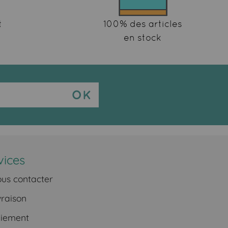
t
100% des articles
en stock
vices
us contacter
vraison
iement