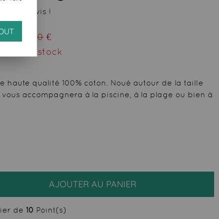
 votre avis !
OUT
eu de
21,50
€
ment du stock
 haute qualité 100% coton. Noué autour de la taille
ta vous accompagnera à la piscine, à la plage ou bien à
AJOUTER AU PANIER
cier de
10
Point(s)