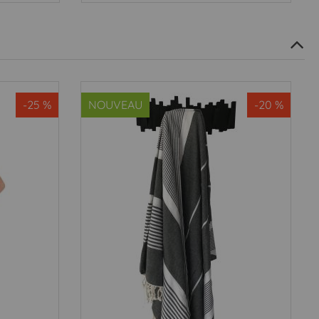
-25 %
NOUVEAU
-20 %