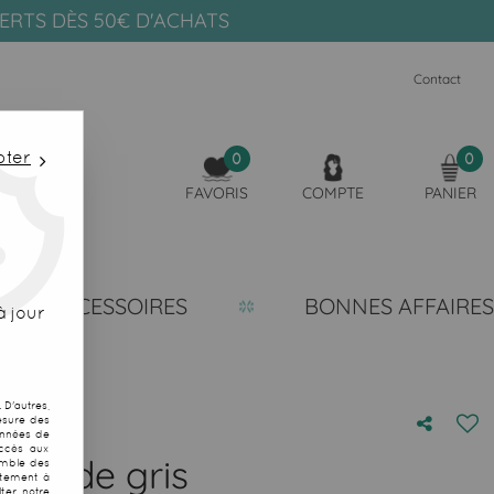
FERTS DÈS 50€ D'ACHATS
Contact
pter
0
0
FAVORIS
COMPTE
PANIER
ACCESSOIRES
BONNES AFFAIRES
 jour
D'autres,
esure des
onnées de
accès aux
duo de gris
emble des
ntement à
ter notre