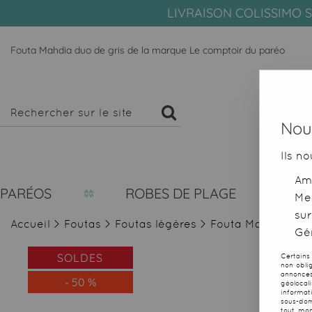
LIVRAISON COLISSIMO S
Fouta Mahdia duo de gris de la marque Le comptoir du paréo
Nous
Ils no
Amé
PARÉOS
ROBES DE PLAGE
Me
sur
Accueil
>
Foutas
>
Foutas légères
>
Fouta Mahdia duo
Gér
SOLDES
Certains
non obli
annonces
-
50
%
géolocal
informat
sous-dom
tout mom