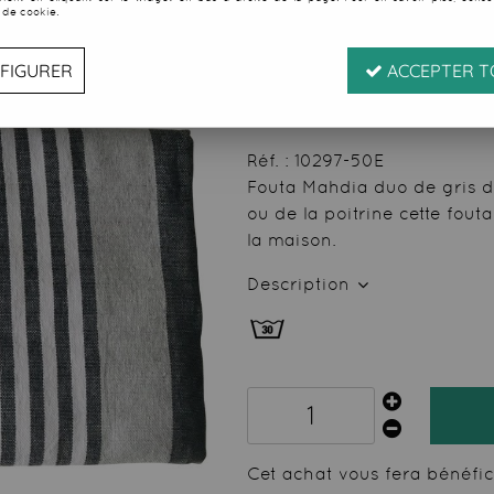
 de cookie.
Soyez le premier à donner
10
,
75
€
TTC
FIGURER
ACCEPTER T
au li
Valable jusqu'à épuise
Réf. :
10297-50E
Fouta Mahdia duo de gris de
ou de la poitrine cette fou
la maison.
Description
Cet achat vous fera bénéfi