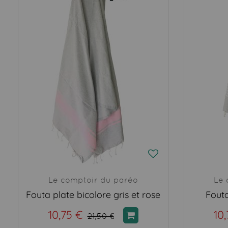
Le comptoir du paréo
Le 
Fouta plate bicolore gris et rose
Fouta
10,75 €
10
21,50 €