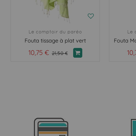
Le comptoir du paréo
Le 
Fouta tissage à plat vert
10,75 €
10,
21,50 €