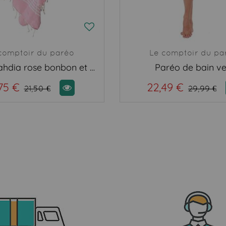
comptoir du paréo
Le comptoir du pa
Fouta Mahdia rose bonbon et blanc
Paréo de bain ve
75 €
22,49 €
21,50 €
29,99 €