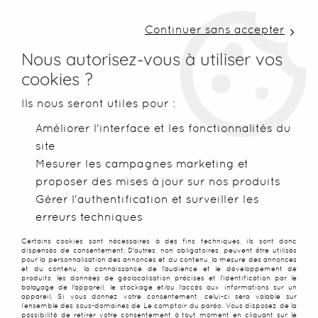
LIVRAISON COLISSIMO SOUS 48 H ~ FRAIS DE
PORT À PARTIR DE 2,99 € ~ OFFERTS DÈS 50€
Continuer sans accepter
D'ACHATS
Nous autorisez-vous à utiliser vos
cookies ?
0
Ils nous seront utiles pour :
Améliorer l'interface et les fonctionnalités du
site
Accueil
>
Foutas
>
Foutas légères
Mesurer les campagnes marketing et
proposer des mises à jour sur nos produits
FOUTAS LÉGÈRES EN COTON
Gérer l'authentification et surveiller les
erreurs techniques
PRATIQUES ET FACILES À
Certains cookies sont nécessaires à des fins techniques, ils sont donc
dispensés de consentement. D'autres, non obligatoires, peuvent être utilisés
TRANSPORTER
pour la personnalisation des annonces et du contenu, la mesure des annonces
et du contenu, la connaissance de l'audience et le développement de
produits, les données de géolocalisation précises et l'identification par le
balayage de l'appareil, le stockage et/ou l'accès aux informations sur un
appareil. Si vous donnez votre consentement, celui-ci sera valable sur
Foutas fines, légères et à
l’ensemble des sous-domaines de Le comptoir du paréo. Vous disposez de la
possibilité de retirer votre consentement à tout moment en cliquant sur le