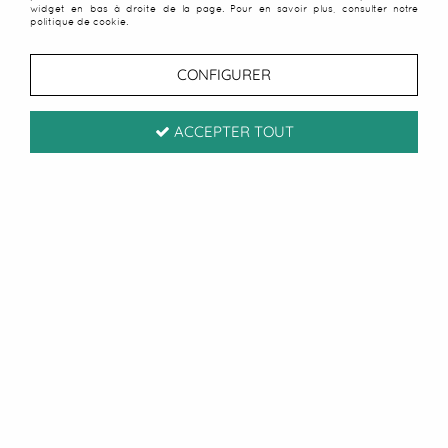
widget en bas à droite de la page. Pour en savoir plus, consulter notre
séchage rapide
politique de cookie.
CONFIGURER
Découvrez notre collection de foutas
légères, idéales pour celles et ceux qui
recherchent praticité et simplicité au
ACCEPTER TOUT
quotidien. Grâce à leur tissage fin, plat ou
nid d’abeille, elles sont peu encombrantes
et se glissent facilement dans un sac de
plage ou une valise cabine.
Confectionnées en coton doux, elles offrent
un séchage rapide tout en restant
agréables sur la peau après la baignade.
Leur format généreux permet une
utilisation polyvalente : serviette de plage,
paréo ou encore couverture légère.