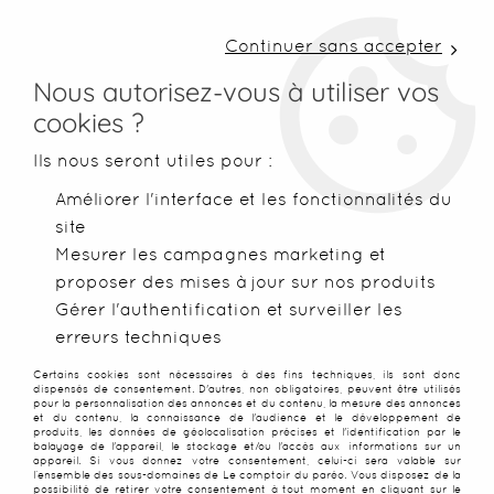
LIVRAISON COLISSIMO SOUS 48 H ~ FRAIS DE
PORT À PARTIR DE 2,99 € ~ OFFERTS DÈS 50€
Continuer sans accepter
D'ACHATS
Nous autorisez-vous à utiliser vos
cookies ?
0
Ils nous seront utiles pour :
Améliorer l'interface et les fonctionnalités du
site
Accueil
>
Foutas
>
Foutas légères
>
Fouta Mahdia rose bonbon
Mesurer les campagnes marketing et
proposer des mises à jour sur nos produits
SOLDES
-
50
%
Gérer l'authentification et surveiller les
erreurs techniques
Certains cookies sont nécessaires à des fins techniques, ils sont donc
dispensés de consentement. D'autres, non obligatoires, peuvent être utilisés
pour la personnalisation des annonces et du contenu, la mesure des annonces
et du contenu, la connaissance de l'audience et le développement de
produits, les données de géolocalisation précises et l'identification par le
balayage de l'appareil, le stockage et/ou l'accès aux informations sur un
appareil. Si vous donnez votre consentement, celui-ci sera valable sur
l’ensemble des sous-domaines de Le comptoir du paréo. Vous disposez de la
possibilité de retirer votre consentement à tout moment en cliquant sur le