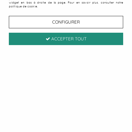
widget en bas à droite de la page. Pour en savoir plus, consulter notre
politique de cookie.
CONFIGURER
ACCEPTER TOUT
Fouta Mahdia rose bonbon
et blanc