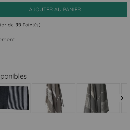
AJOUTER AU PANIER
cier de
35
Point(s)
ement
sponibles