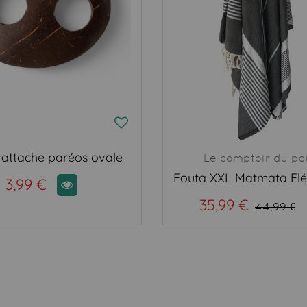
 attache paréos ovale
Le comptoir du pa
3,99 €
35,99 €
44,99 €