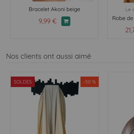
Bracelet Akoni beige
Le 
9,99 €
21,
Nos clients ont aussi aimé
SOLDES
-50 %