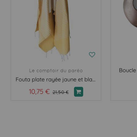
Boucle
Le comptoir du paréo
Fouta plate rayée jaune et blanc
10,75 €
21,50 €