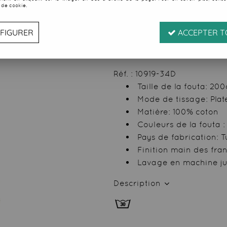
 de cookie.
Soyez le premier à donner
35
,
99
€
TTC
FIGURER
ACCEPTER T
au li
Valable
du
07/08/26
ju
Réf. :
10919-34D
Taille de la fouta: 2
Mode de tissage: Plat
Matière: 100% coton
Couleurs de la fouta :
Pays de fabrication: T
Finition main des fra
Lavage en machine j
Description