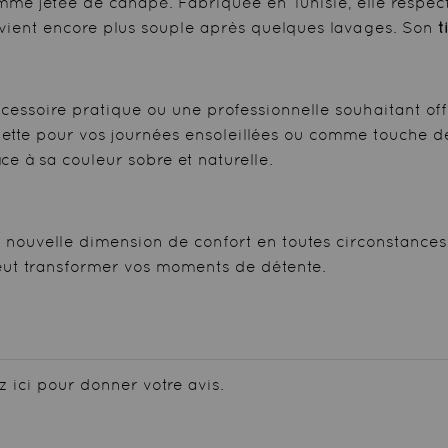
mme jetée de canapé. Fabriquée en Tunisie, elle respecte
devient encore plus souple après quelques lavages. Son
t
soire pratique ou une professionnelle souhaitant offrir
iette pour vos journées ensoleillées ou comme touche d
e à sa couleur sobre et naturelle.
ouvelle dimension de confort en toutes circonstances. V
eut transformer vos moments de détente.
z ici pour donner votre avis.