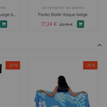
réo
Le comptoir du paréo
Paréos raie manta tatouage beige
Paréo Batik Itaque beige
17,24 €
22,99 €
-20 %
-25 %