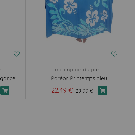
réo
Le comptoir du paréo
Fouta XXL Matmata Elégance noir
Paréos Printemps bleu
22,49 €
29,99 €