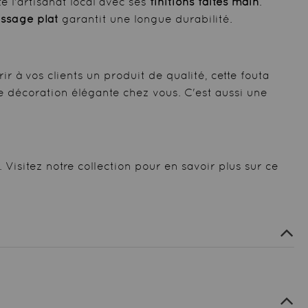
 l'artisanat local avec ses
finitions faites main
.
issage plat
garantit une longue durabilité.
 à vos clients un produit de qualité, cette fouta
e décoration élégante chez vous. C'est aussi une
isitez notre collection pour en savoir plus sur ce