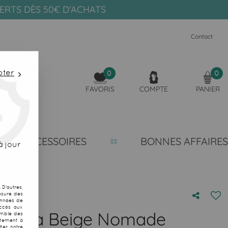
FERTS DÈS 50€ D'ACHATS
Contact
pter
0
0
FAVORIS
COMPTE
PANIER
ACCESSOIRES
BONNES AFFAIRES
 jour
D'autres,
esure des
onnées de
accès aux
tmata Beige Nomade
emble des
ntement à
ter notre