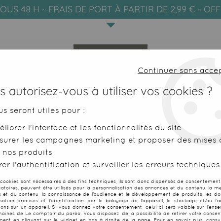
OUS 48 H ~ FRAIS DE PORT À PARTIR DE 2,99 € ~ OF
Continuer sans acce
 autorisez-vous à utiliser vos cookies ?
us seront utiles pour :
liorer l'interface et les fonctionnalités du site
SERVIETTES DE PLAGE
FOUTAS
surer les campagnes marketing et proposer des mises à
 nos produits
Beige Nomade
er l'authentification et surveiller les erreurs techniques
 cookies sont nécessaires à des fins techniques, ils sont donc dispensés de consentement. 
gatoires, peuvent être utilisés pour la personnalisation des annonces et du contenu, la m
 et du contenu, la connaissance de l'audience et le développement de produits, les d
isation précises et l'identification par le balayage de l'appareil, le stockage et/ou l'
Fouta XXL Ma
ions sur un appareil. Si vous donnez votre consentement, celui-ci sera valable sur l’ens
aines de Le comptoir du paréo. Vous disposez de la possibilité de retirer votre conse
ent en cliquant sur le widget en bas à droite de la page. Pour en savoir plus, consul