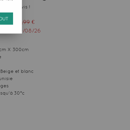
 votre avis !
OUT
eu de
44,99
€
squ'au
10/08/26
00cm X 300cm
e
 Beige et blanc
unisie
nges
usqu'à 30°c