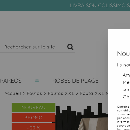
LIVRAISON COLISSIMO S
Nous
Ils no
Amé
PARÉOS
ROBES DE PLAGE
Me
sur
Accueil
>
Foutas
>
Foutas XXL
>
Fouta XXL Matmata 
Gér
NOUVEAU
Certains
non obli
annonces
PROMO
géolocal
informat
sous-dom
-
20
%
tout mom