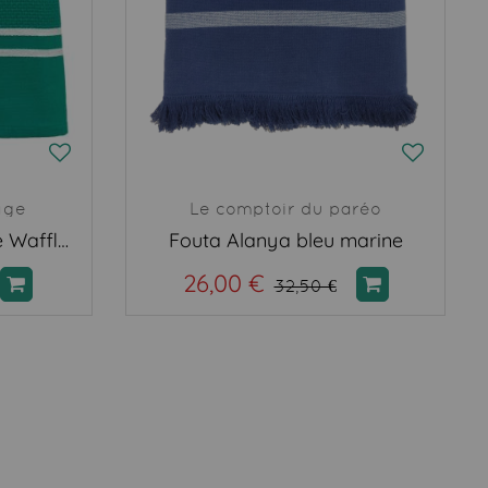
age
Le comptoir du paréo
Foutah doublée éponge Waffle vert
Fouta Alanya bleu marine
26,00 €
32,50 €