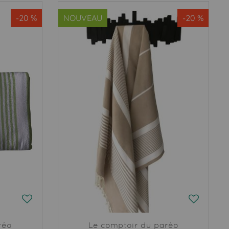
-20 %
NOUVEAU
-20 %
réo
Le comptoir du paréo