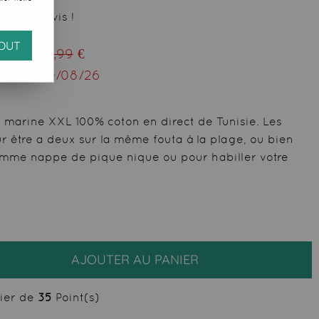
 votre avis !
OUT
eu de
44,99
€
squ'au
10/08/26
marine XXL 100% coton en direct de Tunisie. Les
r être a deux sur la même fouta à la plage, ou bien
mme nappe de pique nique ou pour habiller votre
AJOUTER AU PANIER
cier de
35
Point(s)