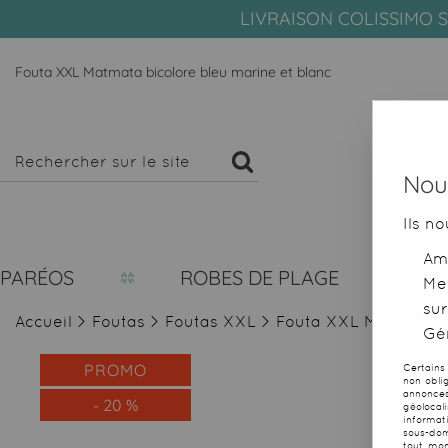
LIVRAISON COLISSIMO S
Fouta XXL Matmata bicolore bleu marine et blanc
Nous
Ils no
Amé
PARÉOS
ROBES DE PLAGE
Me
sur
Accueil
>
Foutas
>
Foutas XXL
>
Fouta XXL Matmata b
Gér
PROMO
Certains
non obli
annonces
-
20
%
géolocal
informat
sous-dom
tout mom