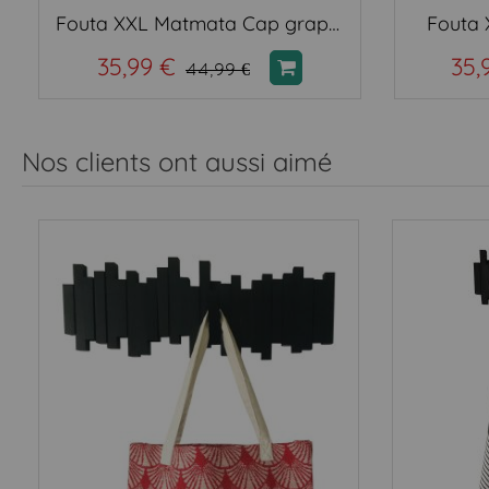
Fouta XXL Matmata Cap graphite gris
Fouta
35,99 €
35,
44,99 €
Nos clients ont aussi aimé