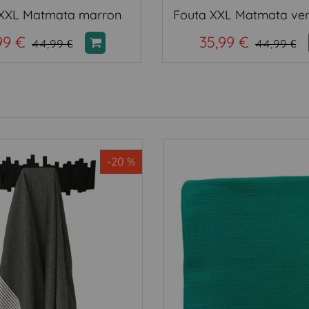
 XXL Matmata marron
99 €
35,99 €
44,99 €
44,99 €
-20 %