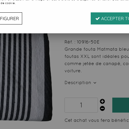
 de cookie.
Soyez le premier à donner
35
,
99
€
TTC
FIGURER
ACCEPTER T
au li
Valable
du
07/08/26
ju
Réf. :
10916-50E
Grande fouta Matmata bleu 
foutas XXL sont idéales pou
comme jetée de canapé, co
voiture.
Description
Cet achat vous fera bénéfi