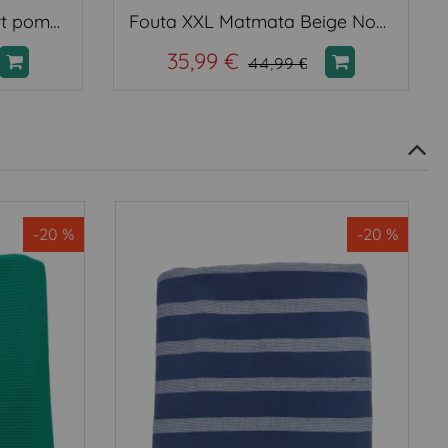
Fouta XXL Matmata vert pomme
Fouta XXL Matmata Beige Nomade
35,99 €
44,99 €
-20 %
-20 %