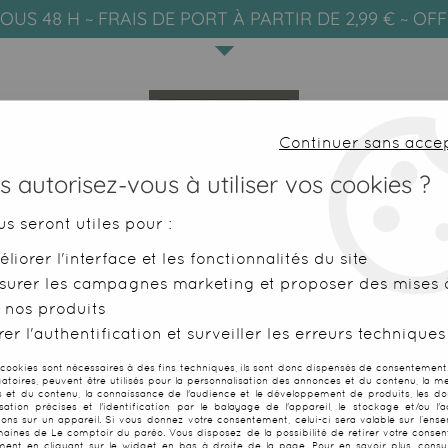
OUS 48 H ~ FRAIS DE PORT À PARTIR DE 2,99 € ~ OF
Continuer sans acce
 autorisez-vous à utiliser vos cookies ?
us seront utiles pour :
liorer l'interface et les fonctionnalités du site
SERVIETTES DE PLAGE
FOUTAS
surer les campagnes marketing et proposer des mises à
 nos produits
leu marine
er l'authentification et surveiller les erreurs techniques
 cookies sont nécessaires à des fins techniques, ils sont donc dispensés de consentement. 
gatoires, peuvent être utilisés pour la personnalisation des annonces et du contenu, la m
 et du contenu, la connaissance de l'audience et le développement de produits, les d
isation précises et l'identification par le balayage de l'appareil, le stockage et/ou l'
Fouta XXL Ma
ions sur un appareil. Si vous donnez votre consentement, celui-ci sera valable sur l’ens
aines de Le comptoir du paréo. Vous disposez de la possibilité de retirer votre conse
ent en cliquant sur le widget en bas à droite de la page. Pour en savoir plus, consul