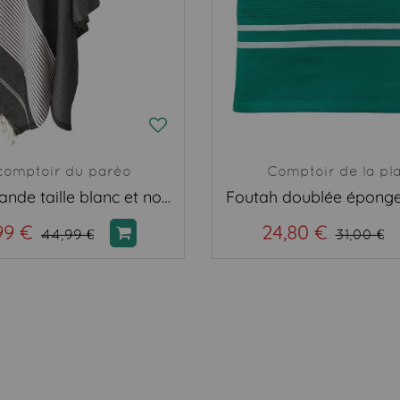
comptoir du paréo
Comptoir de la pl
Fouta grande taille blanc et noir
99 €
24,80 €
44,99 €
31,00 €