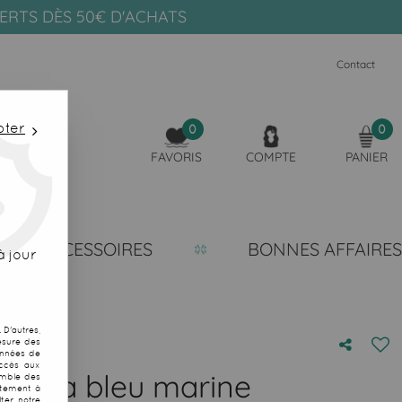
FERTS DÈS 50€ D'ACHATS
Contact
pter
0
0
FAVORIS
COMPTE
PANIER
ACCESSOIRES
BONNES AFFAIRES
 jour
D'autres,
esure des
onnées de
accès aux
tmata bleu marine
emble des
ntement à
ter notre