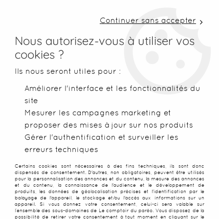
LIVRAISON COLISSIMO SOUS 48 H ~ FRAIS DE
PORT À PARTIR DE 2,99 € ~ OFFERTS DÈS 50€
Continuer sans accepter
D'ACHATS
Nous autorisez-vous à utiliser vos
cookies ?
0
Ils nous seront utiles pour :
Améliorer l'interface et les fonctionnalités du
site
Accueil
>
Foutas
>
Foutas XXL
>
Fouta XXL Matmata Lavande
Mesurer les campagnes marketing et
proposer des mises à jour sur nos produits
NOUVEAU
PROMO
-
20
%
Gérer l'authentification et surveiller les
erreurs techniques
Certains cookies sont nécessaires à des fins techniques, ils sont donc
dispensés de consentement. D'autres, non obligatoires, peuvent être utilisés
pour la personnalisation des annonces et du contenu, la mesure des annonces
et du contenu, la connaissance de l'audience et le développement de
produits, les données de géolocalisation précises et l'identification par le
balayage de l'appareil, le stockage et/ou l'accès aux informations sur un
appareil. Si vous donnez votre consentement, celui-ci sera valable sur
l’ensemble des sous-domaines de Le comptoir du paréo. Vous disposez de la
possibilité de retirer votre consentement à tout moment en cliquant sur le