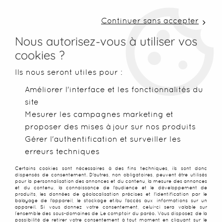
LIVRAISON COLISSIMO SOUS 48 H ~ FRAIS DE
PORT À PARTIR DE 2,99 € ~ OFFERTS DÈS 50€
Continuer sans accepter
D'ACHATS
Nous autorisez-vous à utiliser vos
cookies ?
0
Ils nous seront utiles pour :
Améliorer l'interface et les fonctionnalités du
site
Accueil
>
Foutas
>
Foutas XXL
>
Fouta XXL Matmata Terra Sici
Mesurer les campagnes marketing et
proposer des mises à jour sur nos produits
PROMO
-
20
%
Gérer l'authentification et surveiller les
erreurs techniques
Certains cookies sont nécessaires à des fins techniques, ils sont donc
dispensés de consentement. D'autres, non obligatoires, peuvent être utilisés
pour la personnalisation des annonces et du contenu, la mesure des annonces
et du contenu, la connaissance de l'audience et le développement de
produits, les données de géolocalisation précises et l'identification par le
balayage de l'appareil, le stockage et/ou l'accès aux informations sur un
appareil. Si vous donnez votre consentement, celui-ci sera valable sur
l’ensemble des sous-domaines de Le comptoir du paréo. Vous disposez de la
possibilité de retirer votre consentement à tout moment en cliquant sur le