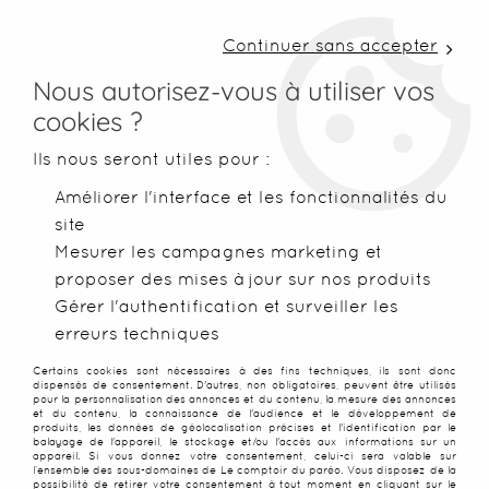
LIVRAISON COLISSIMO SOUS 48 H ~ FRAIS DE
PORT À PARTIR DE 2,99 € ~ OFFERTS DÈS 50€
Continuer sans accepter
D'ACHATS
Nous autorisez-vous à utiliser vos
cookies ?
0
Ils nous seront utiles pour :
Améliorer l'interface et les fonctionnalités du
site
Accueil
>
Foutas
>
Foutas XXL
>
Fouta XXL unie bleu marine
Mesurer les campagnes marketing et
proposer des mises à jour sur nos produits
PROMO
-
20
%
Gérer l'authentification et surveiller les
erreurs techniques
Certains cookies sont nécessaires à des fins techniques, ils sont donc
dispensés de consentement. D'autres, non obligatoires, peuvent être utilisés
pour la personnalisation des annonces et du contenu, la mesure des annonces
et du contenu, la connaissance de l'audience et le développement de
produits, les données de géolocalisation précises et l'identification par le
balayage de l'appareil, le stockage et/ou l'accès aux informations sur un
appareil. Si vous donnez votre consentement, celui-ci sera valable sur
l’ensemble des sous-domaines de Le comptoir du paréo. Vous disposez de la
possibilité de retirer votre consentement à tout moment en cliquant sur le