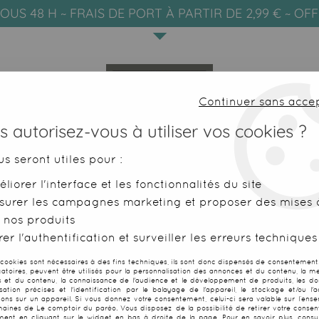
OUS 48 H ~ FRAIS DE PORT À PARTIR DE 2,99 € ~ OF
Continuer sans acce
 autorisez-vous à utiliser vos cookies ?
us seront utiles pour :
liorer l'interface et les fonctionnalités du site
SERVIETTES DE PLAGE
FOUTAS
surer les campagnes marketing et proposer des mises à
 nos produits
 marin marron
er l'authentification et surveiller les erreurs techniques
 cookies sont nécessaires à des fins techniques, ils sont donc dispensés de consentement. 
gatoires, peuvent être utilisés pour la personnalisation des annonces et du contenu, la m
 et du contenu, la connaissance de l'audience et le développement de produits, les d
isation précises et l'identification par le balayage de l'appareil, le stockage et/ou l'
Grand paréo 
ions sur un appareil. Si vous donnez votre consentement, celui-ci sera valable sur l’ens
aines de Le comptoir du paréo. Vous disposez de la possibilité de retirer votre conse
ent en cliquant sur le widget en bas à droite de la page. Pour en savoir plus, consul