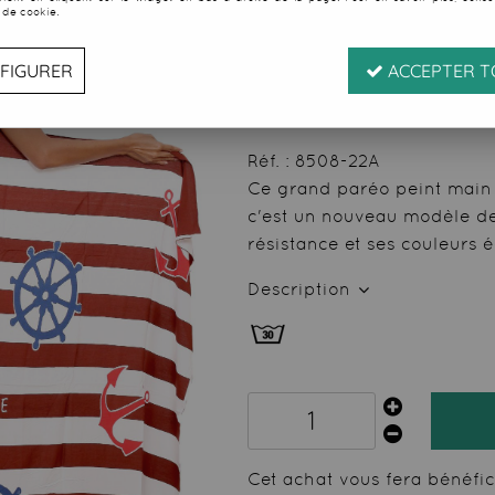
 de cookie.
Soyez le premier à donner
15
,
00
€
TTC
FIGURER
ACCEPTER T
au li
Valable jusqu'à épuise
Réf. :
8508-22A
Ce grand paréo peint main 
c'est un nouveau modèle de 
résistance et ses couleurs é
Description
Cet achat vous fera bénéfi