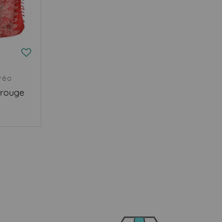
réo
 rouge