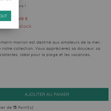
 votre avis !
OUT
eu de
29,99
€
ment du stock
marin marron est destiné aux amateurs de la mer,
notre collection. Vous apprécierez sa douceur, sa
clatantes. Idéal pour la plage et les vacances.
AJOUTER AU PANIER
cier de
15
Point(s)