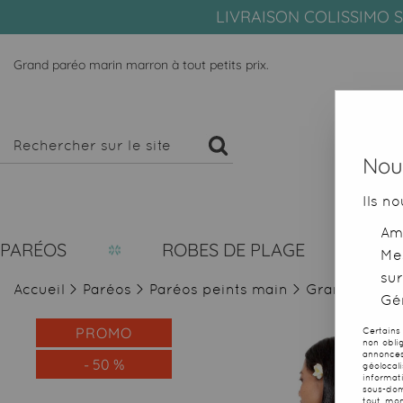
LIVRAISON COLISSIMO S
Grand paréo marin marron à tout petits prix.
Nous
Ils no
Amé
PARÉOS
ROBES DE PLAGE
Me
sur
Accueil
>
Paréos
>
Paréos peints main
>
Grand paréo
Gér
PROMO
Certains
non obli
annonces
-
50
%
géolocal
informat
sous-dom
tout mom