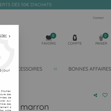
FERTS DÈS 50€ D'ACHATS
Contact
pter
0
0
FAVORIS
COMPTE
PANIER
ACCESSOIRES
BONNES AFFAIRES
 jour
D'autres,
esure des
onnées de
accès aux
marin marron
emble des
ntement à
ter notre