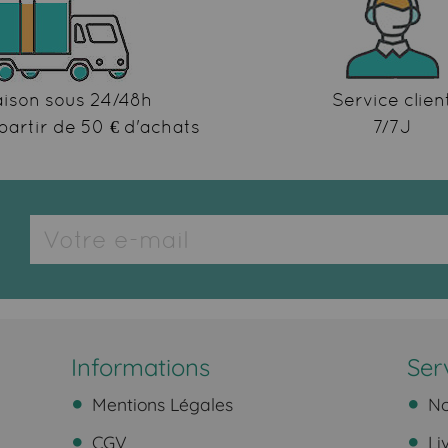
aison sous 24/48h
Service clien
partir de 50 € d'achats
7/7J
Informations
Ser
Mentions Légales
No
CGV
Li