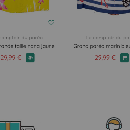
comptoir du paréo
Le comptoir du pa
ande taille nana jaune
Grand paréo marin ble
29,99 €
29,99 €