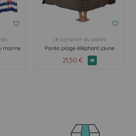
réo
Le comptoir du paréo
u marine
Paréo plage éléphant jaune
21,50 €