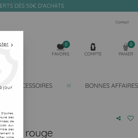
FERTS DÈS 50€ D'ACHATS
Contact
pter
0
0
FAVORIS
COMPTE
PANIER
ACCESSOIRES
BONNES AFFAIRES
 jour
D'autres,
esure des
onnées de
accès aux
arin rouge
emble des
ntement à
ter notre