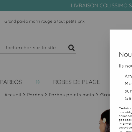
LIVRAISON COLISSIMO S
Grand paréo marin rouge à tout petits prix.
Nous
Ils no
Amé
PARÉOS
ROBES DE PLAGE
Me
sur
Accueil
>
Paréos
>
Paréos peints main
>
Grand paréo
Gér
Certains
non obli
annonces
géolocal
informat
sous-dom
tout mom