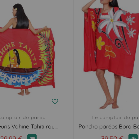
comptoir du paréo
Le comptoir du pa
Paréo fleuris Vahine Tahiti rouge
29,99 €
39,50 €