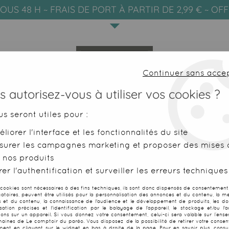
OUS 48 H ~ FRAIS DE PORT À PARTIR DE 2,99 € ~ OF
Continuer sans acce
 autorisez-vous à utiliser vos cookies ?
us seront utiles pour :
liorer l'interface et les fonctionnalités du site
SERVIETTES DE PLAGE
FOUTAS
surer les campagnes marketing et proposer des mises à
 nos produits
 marin rouge
er l'authentification et surveiller les erreurs techniques
 cookies sont nécessaires à des fins techniques, ils sont donc dispensés de consentement. 
gatoires, peuvent être utilisés pour la personnalisation des annonces et du contenu, la m
 et du contenu, la connaissance de l'audience et le développement de produits, les d
isation précises et l'identification par le balayage de l'appareil, le stockage et/ou l'
Grand paréo m
ions sur un appareil. Si vous donnez votre consentement, celui-ci sera valable sur l’ens
aines de Le comptoir du paréo. Vous disposez de la possibilité de retirer votre conse
ent en cliquant sur le widget en bas à droite de la page. Pour en savoir plus, consul