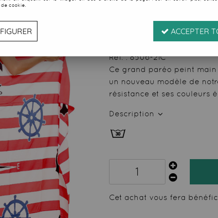
 de cookie.
Soyez le premier à donner
29
,
99
€
TTC
FIGURER
ACCEPTER T
Réf. :
8506-21C
Ce grand paréo peint main 
un nouveau modèle de notre
résistance et ses couleurs é
Description
Cet achat vous fera bénéfi