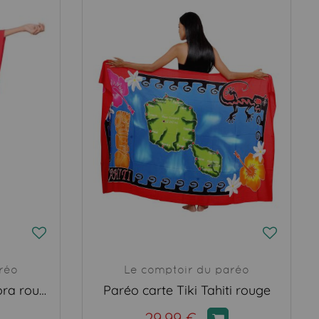
réo
Le comptoir du paréo
Poncho paréos Bora Bora rouge
Paréo carte Tiki Tahiti rouge
29,99 €