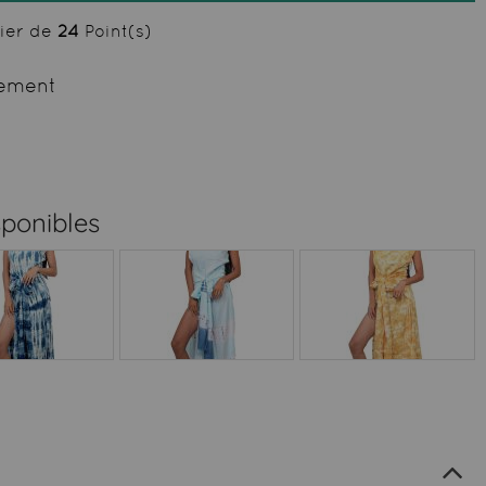
cier de
24
Point(s)
ement
sponibles