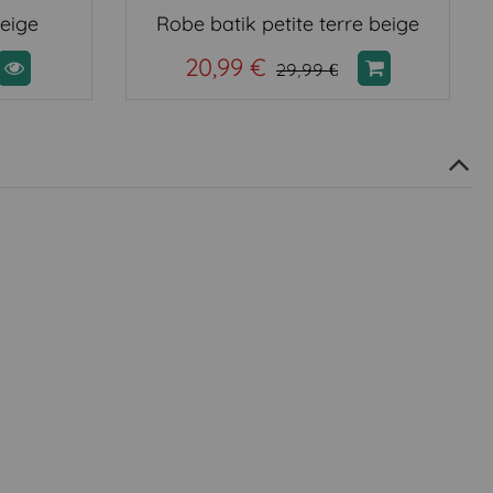
beige
Robe batik petite terre beige
20,99 €
29,99 €