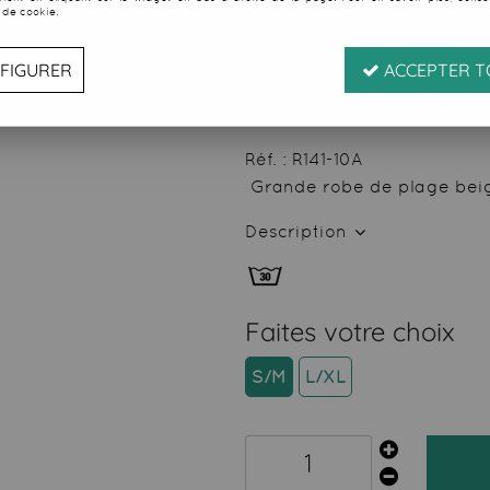
 de cookie.
Soyez le premier à donner
24
,
50
€
TTC
FIGURER
ACCEPTER T
au l
Valable
du
07/08/26
ju
Réf. :
R141-10A
Grande robe de plage beige,
Description
Faites votre choix
S/M
L/XL