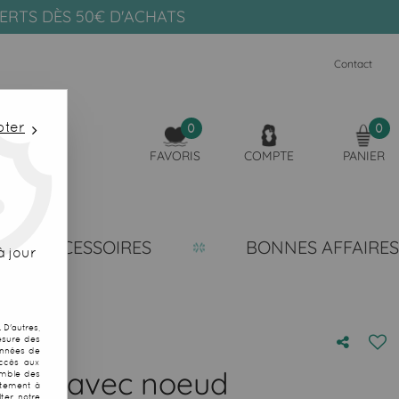
FERTS DÈS 50€ D'ACHATS
Contact
pter
0
0
FAVORIS
COMPTE
PANIER
ACCESSOIRES
BONNES AFFAIRES
 jour
D'autres,
esure des
onnées de
accès aux
eige avec noeud
emble des
ntement à
ter notre