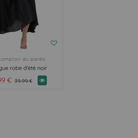
comptoir du paréo
ue robe d'été noir
99 €
39,99 €