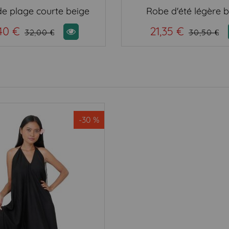
e plage courte beige
Robe d'été légère 
40 €
21,35 €
32,00 €
30,50 €
-30 %