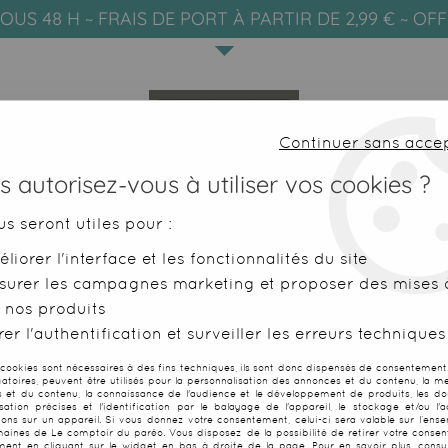
OUS 48 H ~ FRAIS DE PORT À PARTIR DE 2,99 € ~ OF
Continuer sans acce
 autorisez-vous à utiliser vos cookies ?
us seront utiles pour :
liorer l'interface et les fonctionnalités du site
SERVIETTES DE PLAGE
FOUTAS
surer les campagnes marketing et proposer des mises à
 nos produits
obe beige avec noeud
er l'authentification et surveiller les erreurs techniques
 cookies sont nécessaires à des fins techniques, ils sont donc dispensés de consentement. 
gatoires, peuvent être utilisés pour la personnalisation des annonces et du contenu, la m
 et du contenu, la connaissance de l'audience et le développement de produits, les d
isation précises et l'identification par le balayage de l'appareil, le stockage et/ou l'
Grande robe b
ions sur un appareil. Si vous donnez votre consentement, celui-ci sera valable sur l’ens
aines de Le comptoir du paréo. Vous disposez de la possibilité de retirer votre conse
ent en cliquant sur le widget en bas à droite de la page. Pour en savoir plus, consul