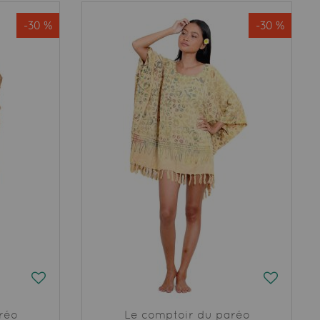
-30 %
-30 %
réo
Le comptoir du paréo