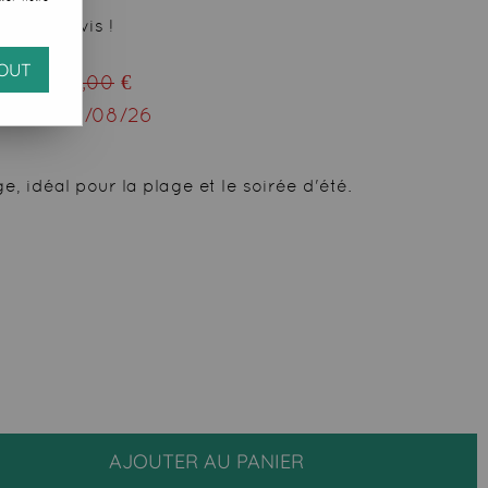
 votre avis !
OUT
ieu de
35,00
€
squ'au
12/08/26
 idéal pour la plage et le soirée d'été.
AJOUTER AU PANIER