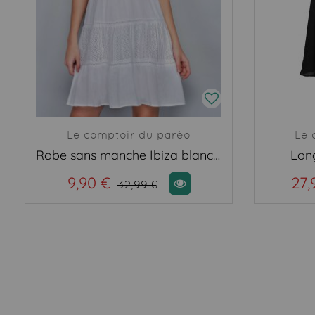
Le comptoir du paréo
Le 
Robe sans manche Ibiza blanche
Long
9,90 €
27,
32,99 €