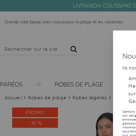
LIVRAISON COLISSIMO S
Grande robe beige avec noeud pour la plage et les vacances.
Nous
Ils no
Amé
PARÉOS
ROBES DE PLAGE
Me
sur
Accueil
>
Robes de plage
>
Robes légères
>
Grande r
Gér
PROMO
Certains
non obli
annonces
-
30
%
géolocal
informat
sous-dom
tout mom