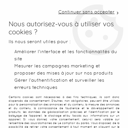
LIVRAISON COLISSIMO SOUS 48 H ~ FRAIS DE
PORT À PARTIR DE 2,99 € ~ OFFERTS DÈS 50€
Continuer sans accepter
D'ACHATS
Nous autorisez-vous à utiliser vos
cookies ?
0
Ils nous seront utiles pour :
Améliorer l'interface et les fonctionnalités du
site
Accueil
>
Robes de plage
>
Robes légères
Mesurer les campagnes marketing et
proposer des mises à jour sur nos produits
ROBES LÉGÈRES DE PLAGE
Gérer l'authentification et surveiller les
erreurs techniques
POUR FEMME
Certains cookies sont nécessaires à des fins techniques, ils sont donc
dispensés de consentement. D'autres, non obligatoires, peuvent être utilisés
pour la personnalisation des annonces et du contenu, la mesure des annonces
Robes légères, fluides et faciles
et du contenu, la connaissance de l'audience et le développement de
produits, les données de géolocalisation précises et l'identification par le
balayage de l'appareil, le stockage et/ou l'accès aux informations sur un
à porter pour l’été
appareil. Si vous donnez votre consentement, celui-ci sera valable sur
l’ensemble des sous-domaines de Le comptoir du paréo. Vous disposez de la
possibilité de retirer votre consentement à tout moment en cliquant sur le