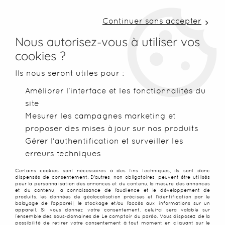
LIVRAISON COLISSIMO SOUS 48 H ~ FRAIS DE
PORT À PARTIR DE 2,99 € ~ OFFERTS DÈS 50€
Continuer sans accepter
D'ACHATS
Nous autorisez-vous à utiliser vos
cookies ?
0
Ils nous seront utiles pour :
Améliorer l'interface et les fonctionnalités du
site
Accueil
>
Serviettes de plage
>
Serviettes XXL
>
Grande servi
Mesurer les campagnes marketing et
proposer des mises à jour sur nos produits
Gérer l'authentification et surveiller les
erreurs techniques
Certains cookies sont nécessaires à des fins techniques, ils sont donc
dispensés de consentement. D'autres, non obligatoires, peuvent être utilisés
pour la personnalisation des annonces et du contenu, la mesure des annonces
et du contenu, la connaissance de l'audience et le développement de
produits, les données de géolocalisation précises et l'identification par le
balayage de l'appareil, le stockage et/ou l'accès aux informations sur un
appareil. Si vous donnez votre consentement, celui-ci sera valable sur
l’ensemble des sous-domaines de Le comptoir du paréo. Vous disposez de la
possibilité de retirer votre consentement à tout moment en cliquant sur le