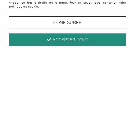
widget en bas à droite de la page. Pour en savoir plus, consulter notre
politique de cookie.
CONFIGURER
ACCEPTER TOUT
Grande serviette Surf
Concha beige
1
Avis
Donnez votre avis