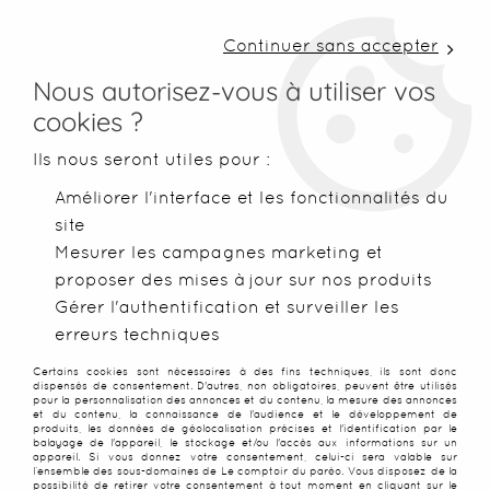
LIVRAISON COLISSIMO SOUS 48 H ~ FRAIS DE
PORT À PARTIR DE 2,99 € ~ OFFERTS DÈS 50€
Continuer sans accepter
D'ACHATS
Nous autorisez-vous à utiliser vos
cookies ?
0
Ils nous seront utiles pour :
Améliorer l'interface et les fonctionnalités du
site
Accueil
>
Blog & Inspirations
>
Coulisses de Bali
>
Les atelier
Mesurer les campagnes marketing et
proposer des mises à jour sur nos produits
LES ATELIERS DE FABRICATION
Gérer l'authentification et surveiller les
erreurs techniques
DU PARÉO CHEZ LE COMPTOIR
Certains cookies sont nécessaires à des fins techniques, ils sont donc
DU PARÉO
dispensés de consentement. D'autres, non obligatoires, peuvent être utilisés
pour la personnalisation des annonces et du contenu, la mesure des annonces
et du contenu, la connaissance de l'audience et le développement de
produits, les données de géolocalisation précises et l'identification par le
balayage de l'appareil, le stockage et/ou l'accès aux informations sur un
appareil. Si vous donnez votre consentement, celui-ci sera valable sur
l’ensemble des sous-domaines de Le comptoir du paréo. Vous disposez de la
Le Comptoir du paréo vous propose des paréos
possibilité de retirer votre consentement à tout moment en cliquant sur le