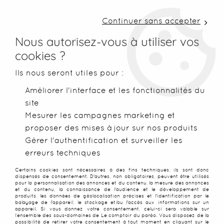
LIVRAISON COLISSIMO SOUS 48 H ~ FRAIS DE
PORT À PARTIR DE 2,99 € ~ OFFERTS DÈS 50€
Continuer sans accepter
D'ACHATS
Nous autorisez-vous à utiliser vos
cookies ?
0
Ils nous seront utiles pour :
Améliorer l'interface et les fonctionnalités du
site
Accueil
>
Robes de plage
>
Robes légères
>
Longue tunique d
Mesurer les campagnes marketing et
proposer des mises à jour sur nos produits
Gérer l'authentification et surveiller les
erreurs techniques
Certains cookies sont nécessaires à des fins techniques, ils sont donc
dispensés de consentement. D'autres, non obligatoires, peuvent être utilisés
pour la personnalisation des annonces et du contenu, la mesure des annonces
et du contenu, la connaissance de l'audience et le développement de
produits, les données de géolocalisation précises et l'identification par le
balayage de l'appareil, le stockage et/ou l'accès aux informations sur un
appareil. Si vous donnez votre consentement, celui-ci sera valable sur
l’ensemble des sous-domaines de Le comptoir du paréo. Vous disposez de la
possibilité de retirer votre consentement à tout moment en cliquant sur le