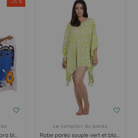
-25 %
réo
Le comptoir du paréo
Paréo carte Tiki Bora Bora blanc
Robe paréo souple vert et blanc