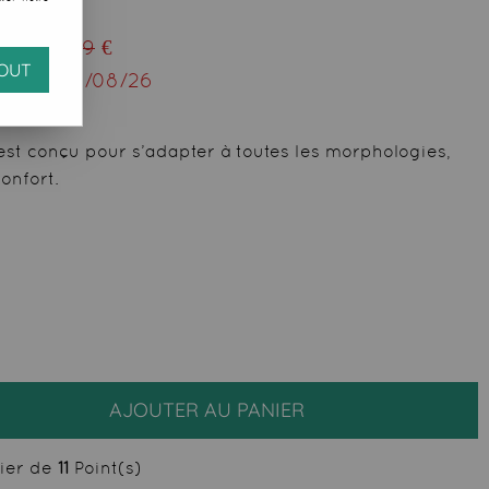
u de
78,99
€
OUT
squ'au
31/08/26
est conçu pour s’adapter à toutes les morphologies,
onfort.
AJOUTER AU PANIER
cier de
11
Point(s)