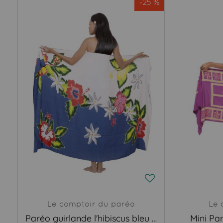
-25 %
Le comptoir du paréo
Le 
Paréo guirlande l'hibiscus bleu et blanc
Mini Par