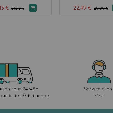
,13 €
22,49 €
21,50 €
29,99 €
aison sous 24/48h
Service clien
partir de 50 € d'achats
7/7J