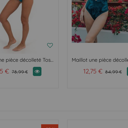
Maillot une pièce décolleté Tosca
85 €
12,75 €
78,99 €
84,99 €