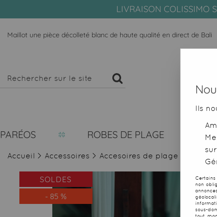
LIVRAISON COLISSIMO S
Maillot une pièce décolleté blanc de haute qualité en direct de Bali
Nous
Ils no
Amé
PARÉOS
ROBES DE PLAGE
Me
sur
Accueil
>
Accessoires
>
Accesoires de plage
>
Maillot
Gér
SOLDES
Certains
non obli
annonces
-
85
%
géolocal
informat
sous-dom
tout mom