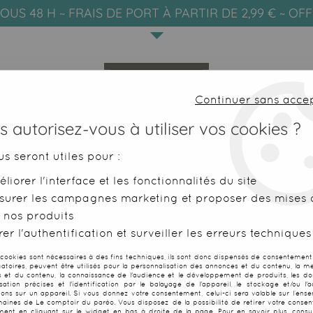
OUS 48 H ~ FRAIS DE PORT À PARTIR DE 2,99 € ~ OF
Continuer sans acce
 autorisez-vous à utiliser vos cookies ?
us seront utiles pour :
liorer l'interface et les fonctionnalités du site
SERVIETTES DE PLAGE
FOUTAS
surer les campagnes marketing et proposer des mises à
 nos produits
s de bain
>
Maillot une pièce décolleté blanc
er l'authentification et surveiller les erreurs techniques
 cookies sont nécessaires à des fins techniques, ils sont donc dispensés de consentement. 
gatoires, peuvent être utilisés pour la personnalisation des annonces et du contenu, la m
Maillot une pi
 et du contenu, la connaissance de l'audience et le développement de produits, les d
isation précises et l'identification par le balayage de l'appareil, le stockage et/ou l'
ions sur un appareil. Si vous donnez votre consentement, celui-ci sera valable sur l’ens
aines de Le comptoir du paréo. Vous disposez de la possibilité de retirer votre conse
Soyez le premier à donner
ent en cliquant sur le widget en bas à droite de la page. Pour en savoir plus, consul