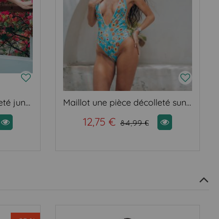
Maillot une pièce décolleté jungle
Maillot une pièce décolleté sunshine
12,75 €
84,99 €