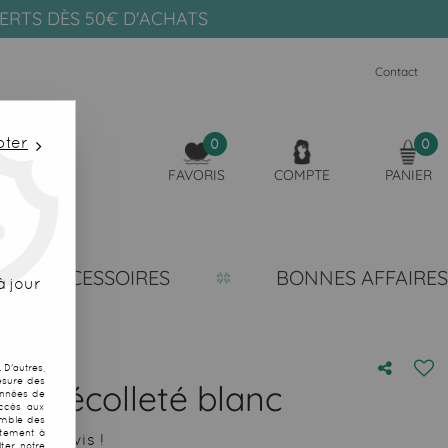
FERTS DÈS 50€ D'ACHATS
Contact
pter
0
0
FAVORIS
COMPTE
PANIER
ACCESSOIRES
BONNES AFFAIRES
 jour
D'autres,
esure des
èce décolleté blanc
onnées de
accès aux
emble des
ntement à
 votre avis !
ter notre