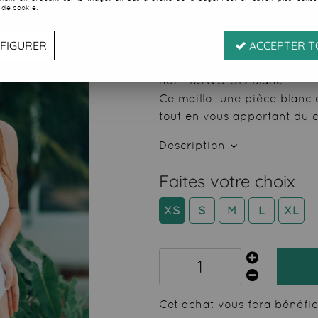
 de cookie.
11
,
85
€
TTC
au lie
FIGURER
ACCEPTER T
Valable
du
01/08/26
ju
Réf. :
BSWS-S13 Blanc
Ce maillot une pièce blanc 
tout en vous apportant du c
Description
Faites votre choix
XS
S
M
L
XL
Cet achat vous fera bénéfi