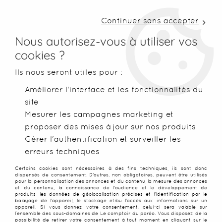
LIVRAISON COLISSIMO SOUS 48 H ~ FRAIS DE
PORT À PARTIR DE 2,99 € ~ OFFERTS DÈS 50€
Continuer sans accepter
D'ACHATS
Nous autorisez-vous à utiliser vos
cookies ?
0
Ils nous seront utiles pour :
Améliorer l'interface et les fonctionnalités du
site
Accueil
>
Accessoires
>
Accesoires de plage
>
Maillots de bai
Mesurer les campagnes marketing et
proposer des mises à jour sur nos produits
SOLDES
-
77
%
Gérer l'authentification et surveiller les
erreurs techniques
Certains cookies sont nécessaires à des fins techniques, ils sont donc
dispensés de consentement. D'autres, non obligatoires, peuvent être utilisés
pour la personnalisation des annonces et du contenu, la mesure des annonces
et du contenu, la connaissance de l'audience et le développement de
produits, les données de géolocalisation précises et l'identification par le
balayage de l'appareil, le stockage et/ou l'accès aux informations sur un
appareil. Si vous donnez votre consentement, celui-ci sera valable sur
l’ensemble des sous-domaines de Le comptoir du paréo. Vous disposez de la
possibilité de retirer votre consentement à tout moment en cliquant sur le