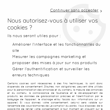
LIVRAISON COLISSIMO SOUS 48 H ~ FRAIS DE
PORT À PARTIR DE 2,99 € ~ OFFERTS DÈS 50€
Continuer sans accepter
D'ACHATS
Nous autorisez-vous à utiliser vos
cookies ?
0
Ils nous seront utiles pour :
Améliorer l'interface et les fonctionnalités du
site
Accueil
>
Paréos
>
Paréos Balinais (batik)
>
Paréo Batik Bele
Mesurer les campagnes marketing et
proposer des mises à jour sur nos produits
PROMO
-
25
%
Gérer l'authentification et surveiller les
erreurs techniques
Certains cookies sont nécessaires à des fins techniques, ils sont donc
dispensés de consentement. D'autres, non obligatoires, peuvent être utilisés
pour la personnalisation des annonces et du contenu, la mesure des annonces
et du contenu, la connaissance de l'audience et le développement de
produits, les données de géolocalisation précises et l'identification par le
balayage de l'appareil, le stockage et/ou l'accès aux informations sur un
appareil. Si vous donnez votre consentement, celui-ci sera valable sur
l’ensemble des sous-domaines de Le comptoir du paréo. Vous disposez de la
possibilité de retirer votre consentement à tout moment en cliquant sur le