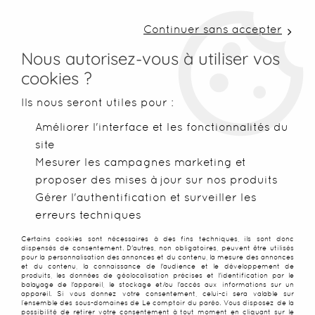
LIVRAISON COLISSIMO SOUS 48 H ~ FRAIS DE
PORT À PARTIR DE 2,99 € ~ OFFERTS DÈS 50€
Continuer sans accepter
D'ACHATS
Nous autorisez-vous à utiliser vos
cookies ?
0
Ils nous seront utiles pour :
Améliorer l'interface et les fonctionnalités du
site
Accueil
>
Paréos
>
Paréos Balinais (batik)
>
Paréo Batik Lipari
Mesurer les campagnes marketing et
proposer des mises à jour sur nos produits
Gérer l'authentification et surveiller les
erreurs techniques
Certains cookies sont nécessaires à des fins techniques, ils sont donc
dispensés de consentement. D'autres, non obligatoires, peuvent être utilisés
pour la personnalisation des annonces et du contenu, la mesure des annonces
et du contenu, la connaissance de l'audience et le développement de
produits, les données de géolocalisation précises et l'identification par le
balayage de l'appareil, le stockage et/ou l'accès aux informations sur un
appareil. Si vous donnez votre consentement, celui-ci sera valable sur
l’ensemble des sous-domaines de Le comptoir du paréo. Vous disposez de la
possibilité de retirer votre consentement à tout moment en cliquant sur le