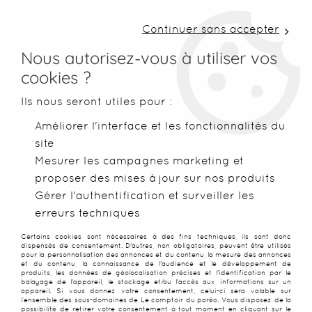
LIVRAISON COLISSIMO SOUS 48 H ~ FRAIS DE
PORT À PARTIR DE 2,99 € ~ OFFERTS DÈS 50€
Continuer sans accepter
D'ACHATS
Nous autorisez-vous à utiliser vos
cookies ?
0
Ils nous seront utiles pour :
Améliorer l'interface et les fonctionnalités du
site
Accueil
>
Paréos
>
Paréos imprimés
>
Boucle paréos en coco
Mesurer les campagnes marketing et
proposer des mises à jour sur nos produits
PROMO
-
25
%
Gérer l'authentification et surveiller les
erreurs techniques
Certains cookies sont nécessaires à des fins techniques, ils sont donc
dispensés de consentement. D'autres, non obligatoires, peuvent être utilisés
pour la personnalisation des annonces et du contenu, la mesure des annonces
et du contenu, la connaissance de l'audience et le développement de
produits, les données de géolocalisation précises et l'identification par le
balayage de l'appareil, le stockage et/ou l'accès aux informations sur un
appareil. Si vous donnez votre consentement, celui-ci sera valable sur
l’ensemble des sous-domaines de Le comptoir du paréo. Vous disposez de la
possibilité de retirer votre consentement à tout moment en cliquant sur le