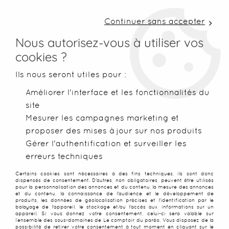
LIVRAISON COLISSIMO SOUS 48 H ~ FRAIS DE
PORT À PARTIR DE 2,99 € ~ OFFERTS DÈS 50€
Continuer sans accepter
D'ACHATS
Nous autorisez-vous à utiliser vos
cookies ?
0
Ils nous seront utiles pour :
Améliorer l'interface et les fonctionnalités du
site
Accueil
>
Paréos
>
Paréos imprimés
>
Paréo de plage en fleur
Mesurer les campagnes marketing et
proposer des mises à jour sur nos produits
NOUVEAU
PROMO
-
25
%
Gérer l'authentification et surveiller les
erreurs techniques
Certains cookies sont nécessaires à des fins techniques, ils sont donc
dispensés de consentement. D'autres, non obligatoires, peuvent être utilisés
pour la personnalisation des annonces et du contenu, la mesure des annonces
et du contenu, la connaissance de l'audience et le développement de
produits, les données de géolocalisation précises et l'identification par le
balayage de l'appareil, le stockage et/ou l'accès aux informations sur un
appareil. Si vous donnez votre consentement, celui-ci sera valable sur
l’ensemble des sous-domaines de Le comptoir du paréo. Vous disposez de la
possibilité de retirer votre consentement à tout moment en cliquant sur le