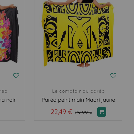
réo
Le comptoir du paréo
ha noir
Paréo peint main Maori jaune
22,49 €
29,99 €