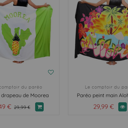
comptoir du paréo
Le comptoir du pa
 drapeau de Moorea
Paréo peint main Alo
49 €
29,99 €
29,99 €