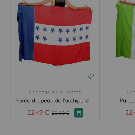
Le comptoir du paréo
Le 
Paréo drapeau de l'archipel des Tuamotu
Paréo
22,49 €
22,
29,99 €