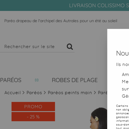
LIVRAISON COLISSIMO S
Paréo drapeau de l'archipel des Autrales pour un été au soleil
Nous
Ils no
Amé
PARÉOS
ROBES DE PLAGE
Me
sur
Accueil
>
Paréos
>
Paréos peints main
>
Paréo drapeau
Gér
PROMO
Certains
non obli
annonces
-
25
%
géolocal
informat
sous-dom
tout mom