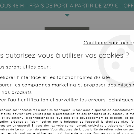
OUS 48 H ~ FRAIS DE PORT À PARTIR DE 2,99 € ~ OF
Continuer sans acce
 autorisez-vous à utiliser vos cookies ?
us seront utiles pour :
liorer l'interface et les fonctionnalités du site
SERVIETTES DE PLAGE
FOUTAS
surer les campagnes marketing et proposer des mises à
 nos produits
 de l'archipel des Autrales
er l'authentification et surveiller les erreurs techniques
 cookies sont nécessaires à des fins techniques, ils sont donc dispensés de consentement. 
gatoires, peuvent être utilisés pour la personnalisation des annonces et du contenu, la m
 et du contenu, la connaissance de l'audience et le développement de produits, les d
isation précises et l'identification par le balayage de l'appareil, le stockage et/ou l'
Paréo drapeau 
ions sur un appareil. Si vous donnez votre consentement, celui-ci sera valable sur l’ens
aines de Le comptoir du paréo. Vous disposez de la possibilité de retirer votre conse
ent en cliquant sur le widget en bas à droite de la page. Pour en savoir plus, consul