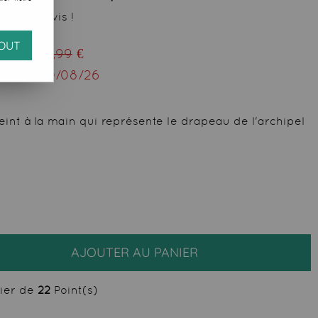
 votre avis !
OUT
ieu de
29,99
€
squ'au
10/08/26
int à la main qui représente le drapeau de l'archipel
AJOUTER AU PANIER
cier de
22
Point(s)