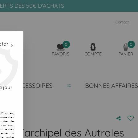
FERTS DÈS 50€ D'ACHATS
Contact
pter
0
0
FAVORIS
COMPTE
PANIER
ACCESSOIRES
BONNES AFFAIRES
 jour
D'autres,
esure des
onnées de
accès aux
de l'archipel des Autrales
emble des
ntement à
ter notre