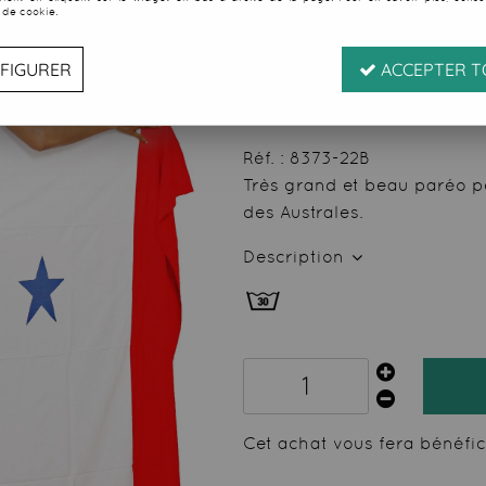
 de cookie.
Soyez le premier à donner
22
,
49
€
TTC
FIGURER
ACCEPTER T
au l
Valable
du
07/08/26
ju
Réf. :
8373-22B
Très grand et beau paréo pe
des Australes.
Description
Cet achat vous fera bénéfi