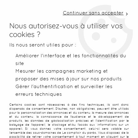
LIVRAISON COLISSIMO SOUS 48 H ~ FRAIS DE
PORT À PARTIR DE 2,99 € ~ OFFERTS DÈS 50€
Continuer sans accepter
D'ACHATS
Nous autorisez-vous à utiliser vos
cookies ?
0
Ils nous seront utiles pour :
Améliorer l'interface et les fonctionnalités du
site
Accueil
>
Paréos
>
Paréos peints main
>
Paréo drapeau Polyn
Mesurer les campagnes marketing et
proposer des mises à jour sur nos produits
NOUVEAU
PROMO
-
25
%
Gérer l'authentification et surveiller les
erreurs techniques
Certains cookies sont nécessaires à des fins techniques, ils sont donc
dispensés de consentement. D'autres, non obligatoires, peuvent être utilisés
pour la personnalisation des annonces et du contenu, la mesure des annonces
et du contenu, la connaissance de l'audience et le développement de
produits, les données de géolocalisation précises et l'identification par le
balayage de l'appareil, le stockage et/ou l'accès aux informations sur un
appareil. Si vous donnez votre consentement, celui-ci sera valable sur
l’ensemble des sous-domaines de Le comptoir du paréo. Vous disposez de la
possibilité de retirer votre consentement à tout moment en cliquant sur le