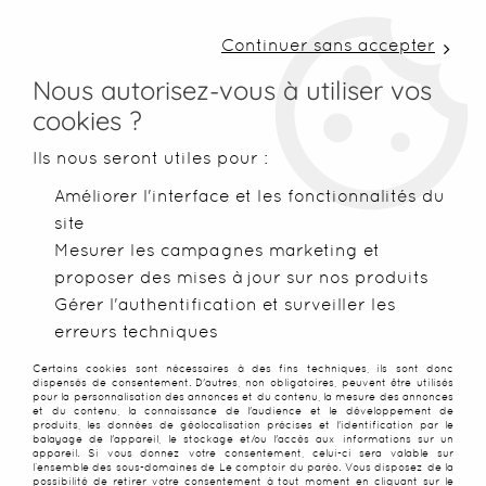
LIVRAISON COLISSIMO SOUS 48 H ~ FRAIS DE
PORT À PARTIR DE 2,99 € ~ OFFERTS DÈS 50€
Continuer sans accepter
D'ACHATS
Nous autorisez-vous à utiliser vos
cookies ?
0
Ils nous seront utiles pour :
Améliorer l'interface et les fonctionnalités du
site
Accueil
>
Paréos
>
Paréos peints main
>
Paréo Indien jaune
Mesurer les campagnes marketing et
proposer des mises à jour sur nos produits
Gérer l'authentification et surveiller les
erreurs techniques
Certains cookies sont nécessaires à des fins techniques, ils sont donc
dispensés de consentement. D'autres, non obligatoires, peuvent être utilisés
pour la personnalisation des annonces et du contenu, la mesure des annonces
et du contenu, la connaissance de l'audience et le développement de
produits, les données de géolocalisation précises et l'identification par le
balayage de l'appareil, le stockage et/ou l'accès aux informations sur un
appareil. Si vous donnez votre consentement, celui-ci sera valable sur
l’ensemble des sous-domaines de Le comptoir du paréo. Vous disposez de la
possibilité de retirer votre consentement à tout moment en cliquant sur le