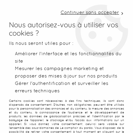
LIVRAISON COLISSIMO SOUS 48 H ~ FRAIS DE
PORT À PARTIR DE 2,99 € ~ OFFERTS DÈS 50€
Continuer sans accepter
D'ACHATS
Nous autorisez-vous à utiliser vos
cookies ?
0
Ils nous seront utiles pour :
Améliorer l'interface et les fonctionnalités du
site
Accueil
>
Paréos
>
Paréos avec boucle en bois
>
Paréo Tatian
Mesurer les campagnes marketing et
proposer des mises à jour sur nos produits
PROMO
-
25
%
Gérer l'authentification et surveiller les
erreurs techniques
Certains cookies sont nécessaires à des fins techniques, ils sont donc
dispensés de consentement. D'autres, non obligatoires, peuvent être utilisés
pour la personnalisation des annonces et du contenu, la mesure des annonces
et du contenu, la connaissance de l'audience et le développement de
produits, les données de géolocalisation précises et l'identification par le
balayage de l'appareil, le stockage et/ou l'accès aux informations sur un
appareil. Si vous donnez votre consentement, celui-ci sera valable sur
l’ensemble des sous-domaines de Le comptoir du paréo. Vous disposez de la
possibilité de retirer votre consentement à tout moment en cliquant sur le