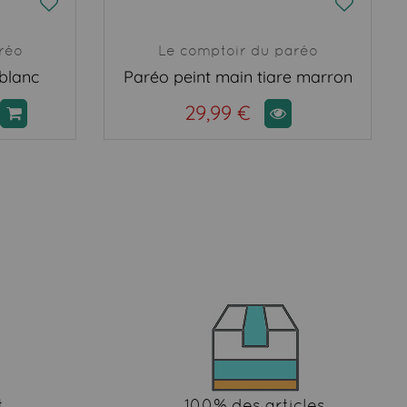
réo
Le comptoir du paréo
 blanc
Paréo peint main tiare marron
29,99 €
t
100% des articles