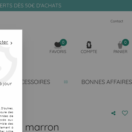
FERTS DÈS 50€ D'ACHATS
Contact
pter
0
0
FAVORIS
COMPTE
PANIER
ACCESSOIRES
BONNES AFFAIRES
 jour
D'autres,
esure des
onnées de
accès aux
Tahiti marron
emble des
ntement à
ter notre