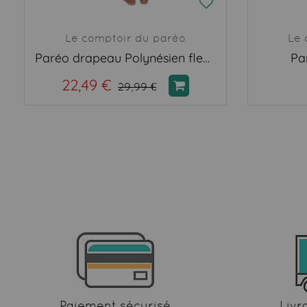
Le comptoir du paréo
Le 
Paréo drapeau Polynésien fleurie
Pa
22,49 €
29,99 €
Paiement sécurisé
Livr