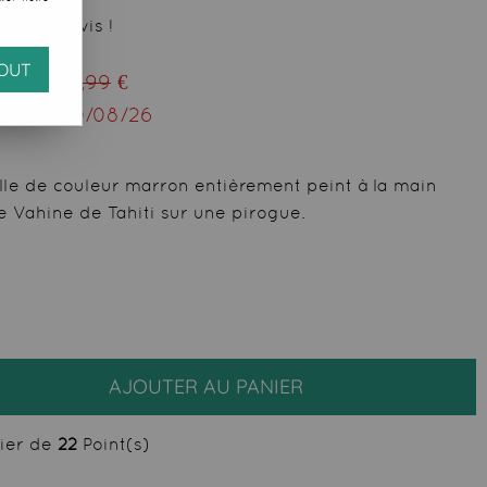
 votre avis !
OUT
ieu de
29,99
€
squ'au
10/08/26
lle de couleur marron entièrement peint à la main
e Vahine de Tahiti sur une pirogue.
AJOUTER AU PANIER
cier de
22
Point(s)