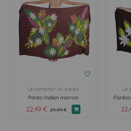
Le comptoir du paréo
Le 
Paréo Indien marron
Paréos
22,49 €
22,
29,99 €