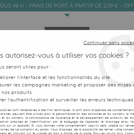
OUS 48 H ~ FRAIS DE PORT À PARTIR DE 2,99 € ~ OF
Continuer sans acce
 autorisez-vous à utiliser vos cookies ?
us seront utiles pour :
liorer l'interface et les fonctionnalités du site
SERVIETTES DE PLAGE
FOUTAS
surer les campagnes marketing et proposer des mises à
 nos produits
 Tahiti marron
er l'authentification et surveiller les erreurs techniques
 cookies sont nécessaires à des fins techniques, ils sont donc dispensés de consentement. 
gatoires, peuvent être utilisés pour la personnalisation des annonces et du contenu, la m
 et du contenu, la connaissance de l'audience et le développement de produits, les d
isation précises et l'identification par le balayage de l'appareil, le stockage et/ou l'
Paréo Vahine 
ions sur un appareil. Si vous donnez votre consentement, celui-ci sera valable sur l’ens
aines de Le comptoir du paréo. Vous disposez de la possibilité de retirer votre conse
ent en cliquant sur le widget en bas à droite de la page. Pour en savoir plus, consul