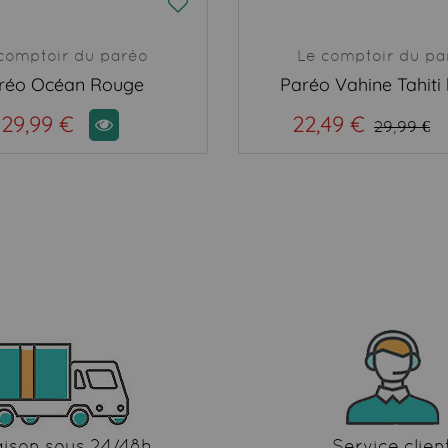
comptoir du paréo
Le comptoir du pa
réo Océan Rouge
Paréo Vahine Tahiti
29,99 €
22,49 €
29,99 €
aison sous 24/48h
Service clien