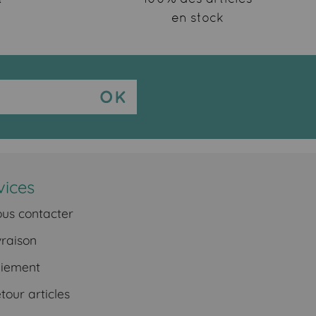
en stock
vices
us contacter
vraison
iement
our articles