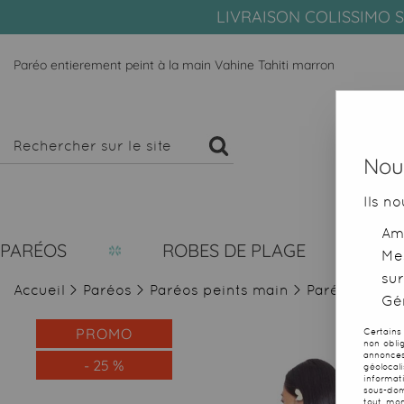
LIVRAISON COLISSIMO S
Paréo entierement peint à la main Vahine Tahiti marron
Nous
Ils no
Amé
PARÉOS
ROBES DE PLAGE
Me
sur
Accueil
>
Paréos
>
Paréos peints main
>
Paréo Vahine
Gér
PROMO
Certains
non obli
annonces
-
25
%
géolocal
informat
sous-dom
tout mom