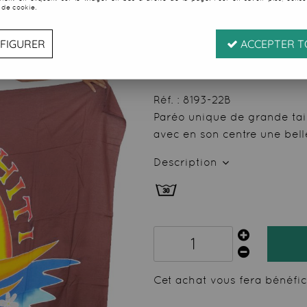
 de cookie.
Soyez le premier à donner
22
,
49
€
TTC
FIGURER
ACCEPTER T
au l
Valable
du
07/08/26
ju
Réf. :
8193-22B
Paréo unique de grande tai
avec en son centre une bell
Description
Cet achat vous fera bénéfi