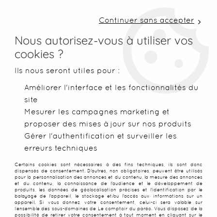
LIVRAISON COLISSIMO SOUS 48 H ~ FRAIS DE
PORT À PARTIR DE 2,99 € ~ OFFERTS DÈS 50€
Continuer sans accepter
D'ACHATS
Nous autorisez-vous à utiliser vos
cookies ?
0
Ils nous seront utiles pour :
Améliorer l'interface et les fonctionnalités du
site
Accueil
>
Paréos
>
Paréos peints main
>
Paréos Mango noir
Mesurer les campagnes marketing et
proposer des mises à jour sur nos produits
NOUVEAU
Gérer l'authentification et surveiller les
erreurs techniques
Certains cookies sont nécessaires à des fins techniques, ils sont donc
dispensés de consentement. D'autres, non obligatoires, peuvent être utilisés
pour la personnalisation des annonces et du contenu, la mesure des annonces
et du contenu, la connaissance de l'audience et le développement de
produits, les données de géolocalisation précises et l'identification par le
balayage de l'appareil, le stockage et/ou l'accès aux informations sur un
appareil. Si vous donnez votre consentement, celui-ci sera valable sur
l’ensemble des sous-domaines de Le comptoir du paréo. Vous disposez de la
possibilité de retirer votre consentement à tout moment en cliquant sur le