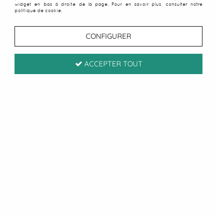
widget en bas à droite de la page. Pour en savoir plus, consulter notre
politique de cookie.
CONFIGURER
ACCEPTER TOUT
Mystérieuse, élégante et naturellement irisée, la
perle de Tahiti
fascine depuis des générations.
Souvent appelée “perle noire”, elle offre pourtant
une incroyable palette de reflets : vert, bleu,