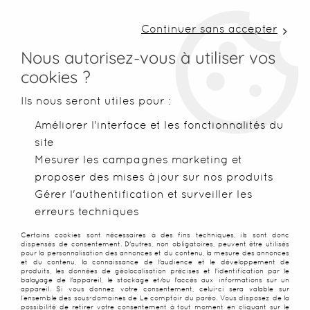
LIVRAISON COLISSIMO SOUS 48 H ~ FRAIS DE
PORT À PARTIR DE 2,99 € ~ OFFERTS DÈS 50€
Continuer sans accepter
D'ACHATS
Nous autorisez-vous à utiliser vos
cookies ?
0
Ils nous seront utiles pour :
Améliorer l'interface et les fonctionnalités du
site
Accueil
>
Blog & Inspirations
>
Coulisses de Bali
>
Les secrets 
Mesurer les campagnes marketing et
proposer des mises à jour sur nos produits
PERLE DE TAHITI : ORIGINE,
Gérer l'authentification et surveiller les
erreurs techniques
CULTURE ET SECRETS D'UN
Certains cookies sont nécessaires à des fins techniques, ils sont donc
dispensés de consentement. D'autres, non obligatoires, peuvent être utilisés
TRÉSOR POLYNÉSIEN
pour la personnalisation des annonces et du contenu, la mesure des annonces
et du contenu, la connaissance de l'audience et le développement de
produits, les données de géolocalisation précises et l'identification par le
balayage de l'appareil, le stockage et/ou l'accès aux informations sur un
appareil. Si vous donnez votre consentement, celui-ci sera valable sur
l’ensemble des sous-domaines de Le comptoir du paréo. Vous disposez de la
possibilité de retirer votre consentement à tout moment en cliquant sur le