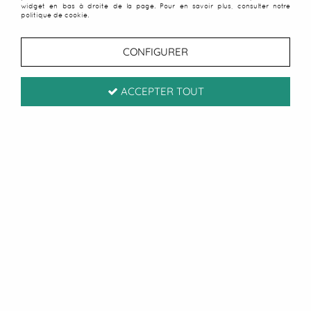
PLAGE.
widget en bas à droite de la page. Pour en savoir plus, consulter notre
politique de cookie.
Nos promotions serviettes de
CONFIGURER
plage
ACCEPTER TOUT
8 articles sur
8
SOLDES
-50 %