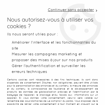
LIVRAISON COLISSIMO SOUS 48 H ~ FRAIS DE
PORT À PARTIR DE 2,99 € ~ OFFERTS DÈS 50€
Continuer sans accepter
D'ACHATS
Nous autorisez-vous à utiliser vos
cookies ?
0
Ils nous seront utiles pour :
Améliorer l'interface et les fonctionnalités du
site
Accueil
>
Serviettes de plage
Mesurer les campagnes marketing et
proposer des mises à jour sur nos produits
CETTE PAGE EST POUR VOUS ET
Gérer l'authentification et surveiller les
erreurs techniques
REGROUPE TOUTES LES
Certains cookies sont nécessaires à des fins techniques, ils sont donc
dispensés de consentement. D'autres, non obligatoires, peuvent être utilisés
PROMOTIONS SUR LA
pour la personnalisation des annonces et du contenu, la mesure des annonces
et du contenu, la connaissance de l'audience et le développement de
produits, les données de géolocalisation précises et l'identification par le
CATEGORIE SERVIETTE DE
balayage de l'appareil, le stockage et/ou l'accès aux informations sur un
appareil. Si vous donnez votre consentement, celui-ci sera valable sur
l’ensemble des sous-domaines de Le comptoir du paréo. Vous disposez de la
possibilité de retirer votre consentement à tout moment en cliquant sur le