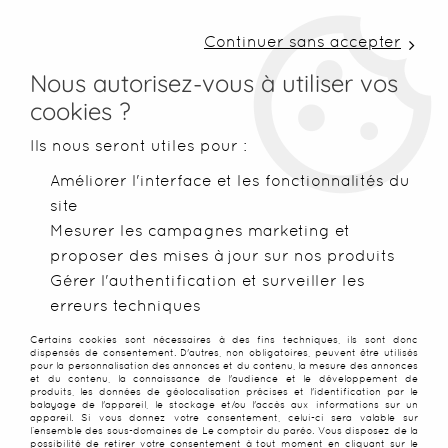
LIVRAISON COLISSIMO SOUS 48 H ~ FRAIS DE
PORT À PARTIR DE 2,99 € ~ OFFERTS DÈS 50€
Continuer sans accepter
D'ACHATS
Nous autorisez-vous à utiliser vos
cookies ?
0
Ils nous seront utiles pour :
Améliorer l'interface et les fonctionnalités du
site
Accueil
>
Robes de plage
>
Robes Balinaises
>
Robe Batik Lov
Mesurer les campagnes marketing et
proposer des mises à jour sur nos produits
PROMO
-
30
%
Gérer l'authentification et surveiller les
erreurs techniques
Certains cookies sont nécessaires à des fins techniques, ils sont donc
dispensés de consentement. D'autres, non obligatoires, peuvent être utilisés
pour la personnalisation des annonces et du contenu, la mesure des annonces
et du contenu, la connaissance de l'audience et le développement de
produits, les données de géolocalisation précises et l'identification par le
balayage de l'appareil, le stockage et/ou l'accès aux informations sur un
appareil. Si vous donnez votre consentement, celui-ci sera valable sur
l’ensemble des sous-domaines de Le comptoir du paréo. Vous disposez de la
possibilité de retirer votre consentement à tout moment en cliquant sur le