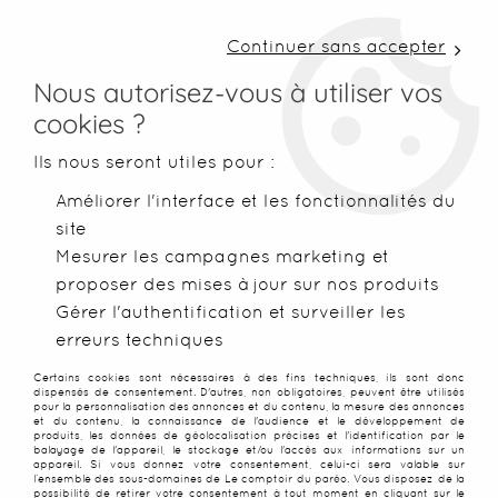
LIVRAISON COLISSIMO SOUS 48 H ~ FRAIS DE
PORT À PARTIR DE 2,99 € ~ OFFERTS DÈS 50€
Continuer sans accepter
D'ACHATS
Nous autorisez-vous à utiliser vos
cookies ?
0
Ils nous seront utiles pour :
Améliorer l'interface et les fonctionnalités du
site
Accueil
>
Robes de plage
>
Robes légères
>
Robe fouta rayée 
Mesurer les campagnes marketing et
proposer des mises à jour sur nos produits
PROMO
-
50
%
Gérer l'authentification et surveiller les
erreurs techniques
Certains cookies sont nécessaires à des fins techniques, ils sont donc
dispensés de consentement. D'autres, non obligatoires, peuvent être utilisés
pour la personnalisation des annonces et du contenu, la mesure des annonces
et du contenu, la connaissance de l'audience et le développement de
produits, les données de géolocalisation précises et l'identification par le
balayage de l'appareil, le stockage et/ou l'accès aux informations sur un
appareil. Si vous donnez votre consentement, celui-ci sera valable sur
l’ensemble des sous-domaines de Le comptoir du paréo. Vous disposez de la
possibilité de retirer votre consentement à tout moment en cliquant sur le