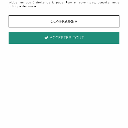
widget en bas à droite de la page. Pour en savoir plus, consulter notre
politique de cookie.
CONFIGURER
ACCEPTER TOUT
Robe fouta rayée gris et
noir