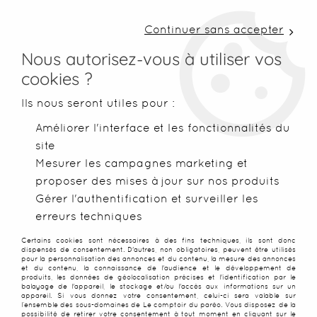
LIVRAISON COLISSIMO SOUS 48 H ~ FRAIS DE
PORT À PARTIR DE 2,99 € ~ OFFERTS DÈS 50€
Continuer sans accepter
D'ACHATS
Nous autorisez-vous à utiliser vos
cookies ?
0
Ils nous seront utiles pour :
Améliorer l'interface et les fonctionnalités du
site
Accueil
>
Robes de plage
>
Robes légères
>
Robe de plage amp
Mesurer les campagnes marketing et
proposer des mises à jour sur nos produits
Gérer l'authentification et surveiller les
erreurs techniques
Certains cookies sont nécessaires à des fins techniques, ils sont donc
dispensés de consentement. D'autres, non obligatoires, peuvent être utilisés
pour la personnalisation des annonces et du contenu, la mesure des annonces
et du contenu, la connaissance de l'audience et le développement de
produits, les données de géolocalisation précises et l'identification par le
balayage de l'appareil, le stockage et/ou l'accès aux informations sur un
appareil. Si vous donnez votre consentement, celui-ci sera valable sur
l’ensemble des sous-domaines de Le comptoir du paréo. Vous disposez de la
possibilité de retirer votre consentement à tout moment en cliquant sur le