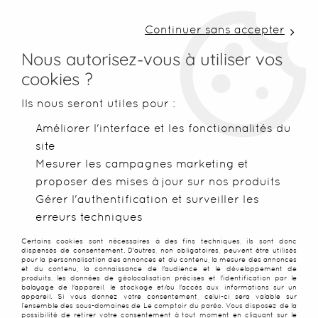
LIVRAISON COLISSIMO SOUS 48 H ~ FRAIS DE
PORT À PARTIR DE 2,99 € ~ OFFERTS DÈS 50€
Continuer sans accepter
D'ACHATS
Nous autorisez-vous à utiliser vos
cookies ?
0
Ils nous seront utiles pour :
Améliorer l'interface et les fonctionnalités du
site
Accueil
>
Robes de plage
>
Robes paréo
>
Robe Paréo patchw
Mesurer les campagnes marketing et
proposer des mises à jour sur nos produits
Gérer l'authentification et surveiller les
erreurs techniques
Certains cookies sont nécessaires à des fins techniques, ils sont donc
dispensés de consentement. D'autres, non obligatoires, peuvent être utilisés
pour la personnalisation des annonces et du contenu, la mesure des annonces
et du contenu, la connaissance de l'audience et le développement de
produits, les données de géolocalisation précises et l'identification par le
balayage de l'appareil, le stockage et/ou l'accès aux informations sur un
appareil. Si vous donnez votre consentement, celui-ci sera valable sur
l’ensemble des sous-domaines de Le comptoir du paréo. Vous disposez de la
possibilité de retirer votre consentement à tout moment en cliquant sur le