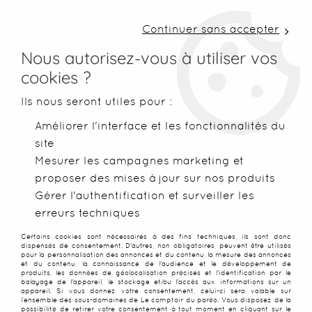
LIVRAISON COLISSIMO SOUS 48 H ~ FRAIS DE
PORT À PARTIR DE 2,99 € ~ OFFERTS DÈS 50€
Continuer sans accepter
D'ACHATS
Nous autorisez-vous à utiliser vos
cookies ?
0
Ils nous seront utiles pour :
Améliorer l'interface et les fonctionnalités du
site
Accueil
>
Robes de plage
>
Robes peintes main
>
Robe paréos
Mesurer les campagnes marketing et
proposer des mises à jour sur nos produits
SOLDES
-
50
%
Gérer l'authentification et surveiller les
erreurs techniques
Certains cookies sont nécessaires à des fins techniques, ils sont donc
dispensés de consentement. D'autres, non obligatoires, peuvent être utilisés
pour la personnalisation des annonces et du contenu, la mesure des annonces
et du contenu, la connaissance de l'audience et le développement de
produits, les données de géolocalisation précises et l'identification par le
balayage de l'appareil, le stockage et/ou l'accès aux informations sur un
appareil. Si vous donnez votre consentement, celui-ci sera valable sur
l’ensemble des sous-domaines de Le comptoir du paréo. Vous disposez de la
possibilité de retirer votre consentement à tout moment en cliquant sur le