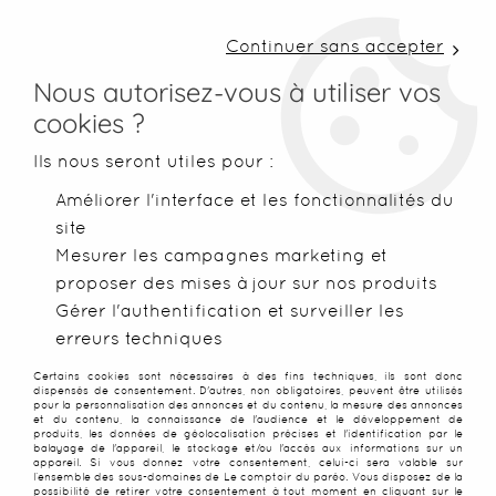
LIVRAISON COLISSIMO SOUS 48 H ~ FRAIS DE
PORT À PARTIR DE 2,99 € ~ OFFERTS DÈS 50€
Continuer sans accepter
D'ACHATS
Nous autorisez-vous à utiliser vos
cookies ?
0
Ils nous seront utiles pour :
Améliorer l'interface et les fonctionnalités du
site
Accueil
>
Robes de plage
>
Robes légères
>
Robe de plage ro
Mesurer les campagnes marketing et
proposer des mises à jour sur nos produits
SOLDES
-
70
%
Gérer l'authentification et surveiller les
erreurs techniques
Certains cookies sont nécessaires à des fins techniques, ils sont donc
dispensés de consentement. D'autres, non obligatoires, peuvent être utilisés
pour la personnalisation des annonces et du contenu, la mesure des annonces
et du contenu, la connaissance de l'audience et le développement de
produits, les données de géolocalisation précises et l'identification par le
balayage de l'appareil, le stockage et/ou l'accès aux informations sur un
appareil. Si vous donnez votre consentement, celui-ci sera valable sur
l’ensemble des sous-domaines de Le comptoir du paréo. Vous disposez de la
possibilité de retirer votre consentement à tout moment en cliquant sur le