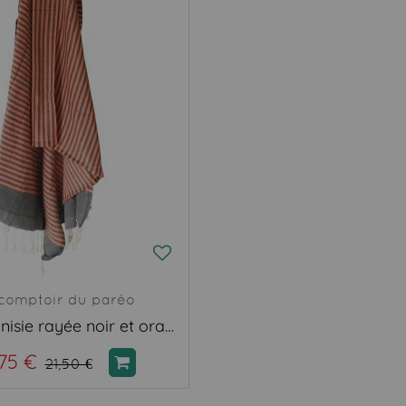
comptoir du paréo
Fouta Tunisie rayée noir et orange
,75 €
21,50 €