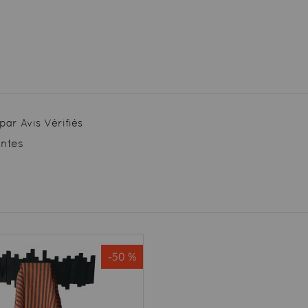
par Avis Vérifiés
entes
-50 %