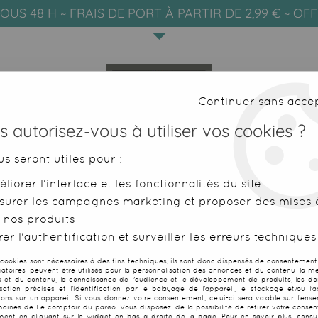
OUS 48 H ~ FRAIS DE PORT À PARTIR DE 2,99 € ~ OF
Continuer sans acce
 autorisez-vous à utiliser vos cookies ?
us seront utiles pour :
liorer l'interface et les fonctionnalités du site
SERVIETTES DE PLAGE
FOUTAS
surer les campagnes marketing et proposer des mises à
 nos produits
e plage
>
Sac de plage fouta losange orange
er l'authentification et surveiller les erreurs techniques
 cookies sont nécessaires à des fins techniques, ils sont donc dispensés de consentement. 
gatoires, peuvent être utilisés pour la personnalisation des annonces et du contenu, la m
Sac de plage 
 et du contenu, la connaissance de l'audience et le développement de produits, les d
isation précises et l'identification par le balayage de l'appareil, le stockage et/ou l'
ions sur un appareil. Si vous donnez votre consentement, celui-ci sera valable sur l’ens
aines de Le comptoir du paréo. Vous disposez de la possibilité de retirer votre conse
1
Avis
Donnez 
ent en cliquant sur le widget en bas à droite de la page. Pour en savoir plus, consul