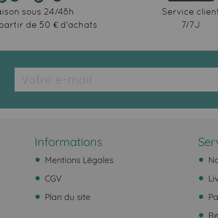
aison sous 24/48h
Service clien
partir de 50 € d'achats
7/7J
Informations
Ser
Mentions Légales
No
CGV
Li
Plan du site
Pa
Ret