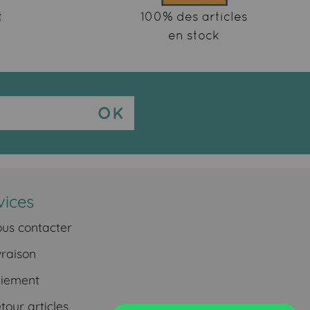
t
100% des articles
en stock
vices
us contacter
vraison
iement
our articles