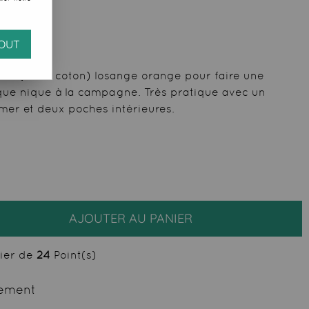
OUT
uta (100% coton) losange orange pour faire une
ique nique à la campagne. Très pratique avec un
mer et deux poches intérieures.
AJOUTER AU PANIER
cier de
24
Point(s)
ement