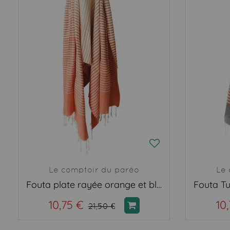
Le comptoir du paréo
Le 
Fouta plate rayée orange et blanc
10,75 €
10
21,50 €