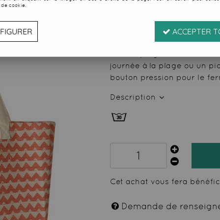
 de cookie.
24
,
99
€
TTC
FIGURER
ACCEPTER T
Réf. :
11810
Sac de plage en matière fo
journée à la plage ou un p
bouton pression pour le fer
Description
Cet achat vous fera bénéfi
Demande de renseign