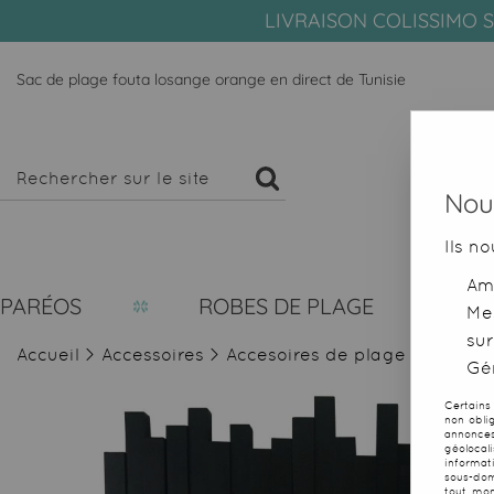
LIVRAISON COLISSIMO S
Sac de plage fouta losange orange en direct de Tunisie
Nous
Ils no
Amé
PARÉOS
ROBES DE PLAGE
Me
sur
Accueil
>
Accessoires
>
Accesoires de plage
>
Sacs d
Gér
Certains
non obli
annonces
géolocal
informat
sous-dom
tout mom