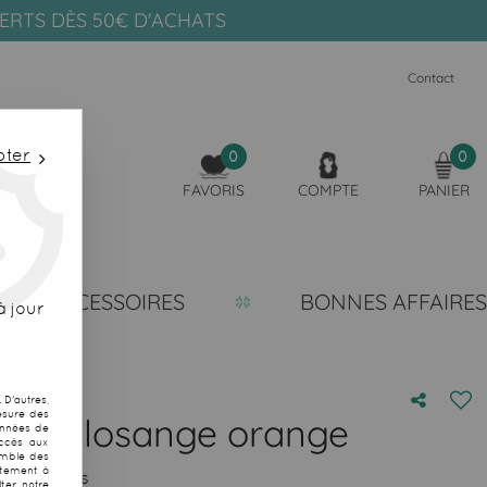
FERTS DÈS 50€ D'ACHATS
Contact
pter
0
0
FAVORIS
COMPTE
PANIER
ACCESSOIRES
BONNES AFFAIRES
 jour
D'autres,
esure des
fouta losange orange
onnées de
accès aux
emble des
ntement à
votre avis
ter notre