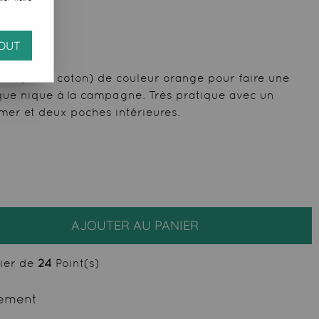
OUT
uta (100% coton) de couleur orange pour faire une
ique nique à la campagne. Très pratique avec un
mer et deux poches intérieures.
AJOUTER AU PANIER
cier de
24
Point(s)
ement