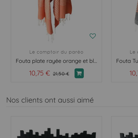
Le comptoir du paréo
Le 
Fouta plate rayée orange et blanc
10,75 €
10
21,50 €
Nos clients ont aussi aimé