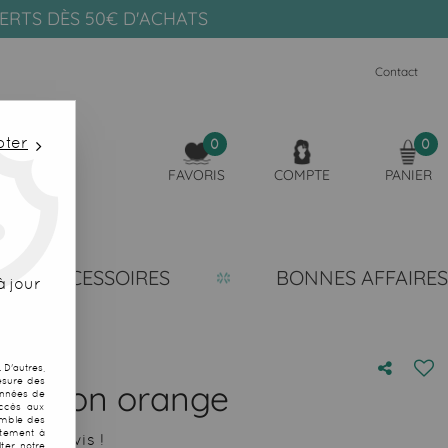
FERTS DÈS 50€ D'ACHATS
Contact
pter
0
0
FAVORIS
COMPTE
PANIER
ACCESSOIRES
BONNES AFFAIRES
 jour
D'autres,
esure des
% coton orange
onnées de
accès aux
emble des
ntement à
 votre avis !
ter notre