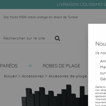
LIVRAISON COLISSIMO S
Sac fouta 100% coton orange en direct de Tunisie
Nous
Ils no
Amé
PARÉOS
ROBES DE PLAGE
Me
sur
Accueil
>
Accessoires
>
Accesoires de plage
>
Sacs d
Gér
Certains
non obli
annonces
géolocal
informat
sous-dom
tout mom