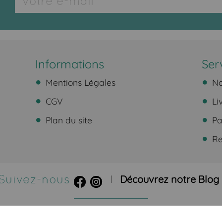
Informations
Ser
Mentions Légales
No
CGV
Li
Plan du site
Pa
Ret
Suivez-nous
Découvrez notre Blog
|
OASIS Projet
OASIS Commerce
-