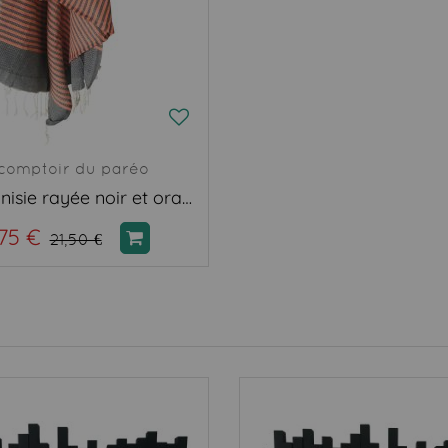
comptoir du paréo
Fouta Tunisie rayée noir et orange
,75 €
21,50 €