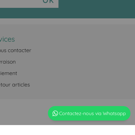
vices
us contacter
vraison
iement
our articles
Contactez-nous via Whatsapp