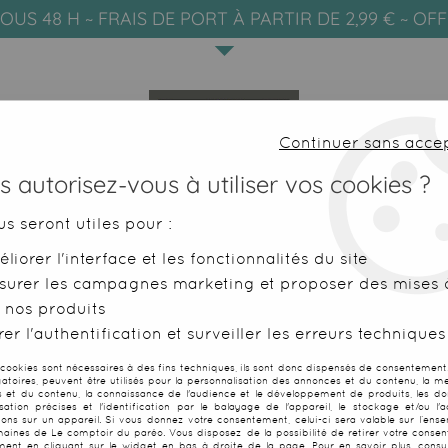
OUS 48 H ~ FRAIS DE PORT À PARTIR DE 2,99 € ~ OF
Continuer sans acce
 autorisez-vous à utiliser vos cookies ?
us seront utiles pour :
liorer l'interface et les fonctionnalités du site
SERVIETTES DE PLAGE
FOUTAS
surer les campagnes marketing et proposer des mises à
 nos produits
e plage
>
Sac fouta 100% coton orange
er l'authentification et surveiller les erreurs techniques
 cookies sont nécessaires à des fins techniques, ils sont donc dispensés de consentement. 
gatoires, peuvent être utilisés pour la personnalisation des annonces et du contenu, la m
Sac fouta 100
 et du contenu, la connaissance de l'audience et le développement de produits, les d
isation précises et l'identification par le balayage de l'appareil, le stockage et/ou l'
ions sur un appareil. Si vous donnez votre consentement, celui-ci sera valable sur l’ens
aines de Le comptoir du paréo. Vous disposez de la possibilité de retirer votre conse
Soyez le premier à donner
ent en cliquant sur le widget en bas à droite de la page. Pour en savoir plus, consul