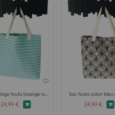
Sac de plage fouta losange turquoise
Sac fouta coton bleu
24,99 €
24,99 €