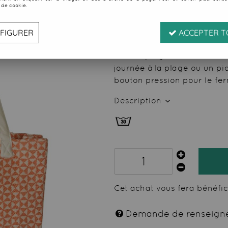
 de cookie.
24
,
99
€
TTC
FIGURER
ACCEPTER T
Réf. :
11841
Sac de plage en matière fo
journée à la plage ou un p
bouton pression pour le fer
Description
Cet achat vous fera bénéfi
Demande de renseign