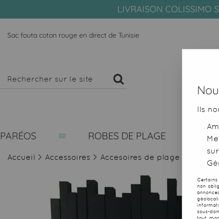
LIVRAISON COLISSIMO S
Sac fouta coton rouge en direct de Tunisie
Nous
Ils no
Amé
PARÉOS
ROBES DE PLAGE
Me
sur
Accueil
>
Accessoires
>
Accesoires de plage
>
Sacs d
Gér
Certains
non obli
annonces
géolocal
informat
sous-dom
tout mom