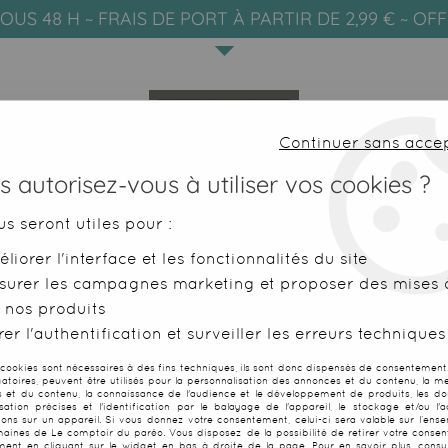
OUS 48 H ~ FRAIS DE PORT À PARTIR DE 2,99 € ~ OF
Continuer sans acce
 autorisez-vous à utiliser vos cookies ?
us seront utiles pour :
liorer l'interface et les fonctionnalités du site
SERVIETTES DE PLAGE
FOUTAS
surer les campagnes marketing et proposer des mises à
 nos produits
e plage
>
Sac fouta coton rouge
er l'authentification et surveiller les erreurs techniques
 cookies sont nécessaires à des fins techniques, ils sont donc dispensés de consentement. 
gatoires, peuvent être utilisés pour la personnalisation des annonces et du contenu, la m
Sac fouta cot
 et du contenu, la connaissance de l'audience et le développement de produits, les d
isation précises et l'identification par le balayage de l'appareil, le stockage et/ou l'
ions sur un appareil. Si vous donnez votre consentement, celui-ci sera valable sur l’ens
aines de Le comptoir du paréo. Vous disposez de la possibilité de retirer votre conse
Soyez le premier à donner
ent en cliquant sur le widget en bas à droite de la page. Pour en savoir plus, consul