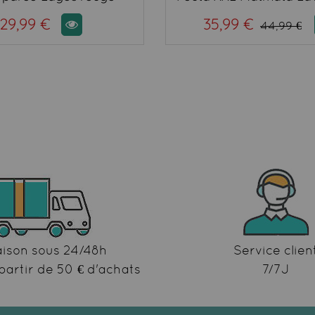
29,99 €
35,99 €
44,99 €
aison sous 24/48h
Service clien
partir de 50 € d'achats
7/7J