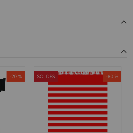
-20 %
SOLDES
-80 %