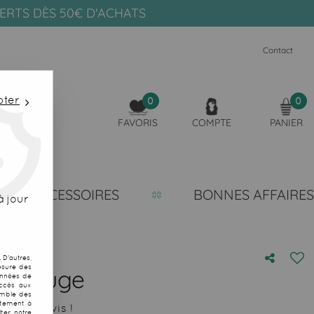
FERTS DÈS 50€ D'ACHATS
Contact
pter
0
0
FAVORIS
COMPTE
PANIER
ACCESSOIRES
BONNES AFFAIRES
 jour
D'autres,
esure des
on rouge
onnées de
accès aux
emble des
ntement à
 votre avis !
ter notre