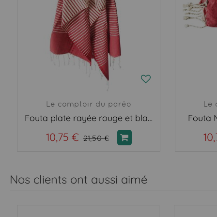
Le comptoir du paréo
Le 
Fouta plate rayée rouge et blanc
Fouta 
10,75 €
10
21,50 €
Nos clients ont aussi aimé