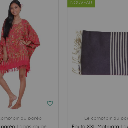
NOUVEAU
comptoir du paréo
Le comptoir du pa
 paréo Lagos rouge