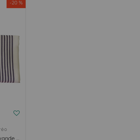
-20 %
réo
Fouta XXL Matmata Lavande de Provence