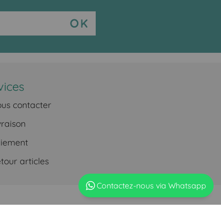
vices
us contacter
vraison
iement
our articles
Contactez-nous via Whatsapp