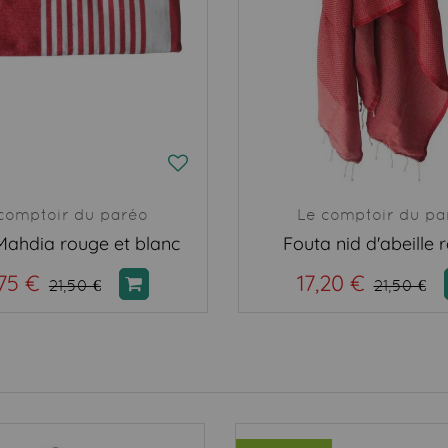
comptoir du paréo
Le comptoir du pa
Mahdia rouge et blanc
Fouta nid d'abeille 
,75 €
17,20 €
21,50 €
21,50 €