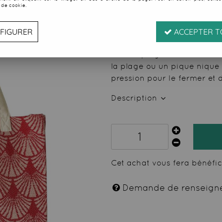
 de cookie.
24
,
99
€
TTC
FIGURER
ACCEPTER T
Réf. :
11831
Sac de plage en matière fo
la plage ou un pique nique
pression pour le fermer et 
Description
Cet achat vous fera bénéfi
Demande de renseign