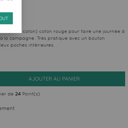
OUT
uta (100% coton) coton rouge pour faire une journée à
 à la campagne. Très pratique avec un bouton
deux poches intérieures.
AJOUTER AU PANIER
cier de
24
Point(s)
ement