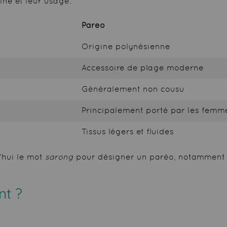
ine et leur usage.
Paréo
Origine polynésienne
Accessoire de plage moderne
Généralement non cousu
Principalement porté par les femm
Tissus légers et fluides
’hui le mot
sarong
pour désigner un paréo, notamment à 
nt ?