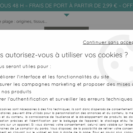
OUS 48 H ~ FRAIS DE PORT À PARTIR DE 2,99 € ~ OF
plage : origines, tissus...
Continuer sans acce
 autorisez-vous à utiliser vos cookies ?
us seront utiles pour :
liorer l'interface et les fonctionnalités du site
SERVIETTES DE PLAGE
FOUTAS
surer les campagnes marketing et proposer des mises à
 nos produits
>
Sarong ou paréo : quelles différences ?
er l'authentification et surveiller les erreurs techniques
NG OU PARÉO : QUELLES DIFFÉREN
 cookies sont nécessaires à des fins techniques, ils sont donc dispensés de consentement. 
gatoires, peuvent être utilisés pour la personnalisation des annonces et du contenu, la m
 et du contenu, la connaissance de l'audience et le développement de produits, les d
isation précises et l'identification par le balayage de l'appareil, le stockage et/ou l'
ions sur un appareil. Si vous donnez votre consentement, celui-ci sera valable sur l’ens
aines de Le comptoir du paréo. Vous disposez de la possibilité de retirer votre conse
ent en cliquant sur le widget en bas à droite de la page. Pour en savoir plus, consul