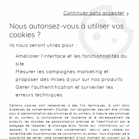
LIVRAISON COLISSIMO SOUS 48 H ~ FRAIS DE
PORT À PARTIR DE 2,99 € ~ OFFERTS DÈS 50€
Continuer sans accepter
D'ACHATS
Nous autorisez-vous à utiliser vos
cookies ?
0
Ils nous seront utiles pour :
Améliorer l'interface et les fonctionnalités du
site
Accueil
>
Serviettes de plage
>
Serviettes classiques
>
Servie
Mesurer les campagnes marketing et
proposer des mises à jour sur nos produits
NOUVEAU
Gérer l'authentification et surveiller les
erreurs techniques
Certains cookies sont nécessaires à des fins techniques, ils sont donc
dispensés de consentement. D'autres, non obligatoires, peuvent être utilisés
pour la personnalisation des annonces et du contenu, la mesure des annonces
et du contenu, la connaissance de l'audience et le développement de
produits, les données de géolocalisation précises et l'identification par le
balayage de l'appareil, le stockage et/ou l'accès aux informations sur un
appareil. Si vous donnez votre consentement, celui-ci sera valable sur
l’ensemble des sous-domaines de Le comptoir du paréo. Vous disposez de la
possibilité de retirer votre consentement à tout moment en cliquant sur le