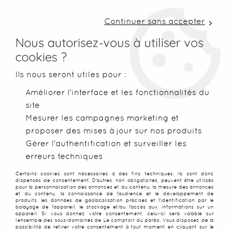
LIVRAISON COLISSIMO SOUS 48 H ~ FRAIS DE
PORT À PARTIR DE 2,99 € ~ OFFERTS DÈS 50€
Continuer sans accepter
D'ACHATS
Nous autorisez-vous à utiliser vos
cookies ?
0
Ils nous seront utiles pour :
Améliorer l'interface et les fonctionnalités du
site
Accueil
>
Serviettes de plage
>
Serviettes classiques
>
Servie
Mesurer les campagnes marketing et
proposer des mises à jour sur nos produits
NOUVEAU
Gérer l'authentification et surveiller les
erreurs techniques
Certains cookies sont nécessaires à des fins techniques, ils sont donc
dispensés de consentement. D'autres, non obligatoires, peuvent être utilisés
pour la personnalisation des annonces et du contenu, la mesure des annonces
et du contenu, la connaissance de l'audience et le développement de
produits, les données de géolocalisation précises et l'identification par le
balayage de l'appareil, le stockage et/ou l'accès aux informations sur un
appareil. Si vous donnez votre consentement, celui-ci sera valable sur
l’ensemble des sous-domaines de Le comptoir du paréo. Vous disposez de la
possibilité de retirer votre consentement à tout moment en cliquant sur le