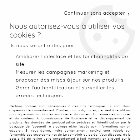
LIVRAISON COLISSIMO SOUS 48 H ~ FRAIS DE
PORT À PARTIR DE 2,99 € ~ OFFERTS DÈS 50€
Continuer sans accepter
D'ACHATS
Nous autorisez-vous à utiliser vos
cookies ?
0
Ils nous seront utiles pour :
Améliorer l'interface et les fonctionnalités du
site
Accueil
>
Serviettes de plage
>
Serviettes microfibres
>
Servie
Mesurer les campagnes marketing et
proposer des mises à jour sur nos produits
Gérer l'authentification et surveiller les
erreurs techniques
Certains cookies sont nécessaires à des fins techniques, ils sont donc
dispensés de consentement. D'autres, non obligatoires, peuvent être utilisés
pour la personnalisation des annonces et du contenu, la mesure des annonces
et du contenu, la connaissance de l'audience et le développement de
produits, les données de géolocalisation précises et l'identification par le
balayage de l'appareil, le stockage et/ou l'accès aux informations sur un
appareil. Si vous donnez votre consentement, celui-ci sera valable sur
l’ensemble des sous-domaines de Le comptoir du paréo. Vous disposez de la
possibilité de retirer votre consentement à tout moment en cliquant sur le