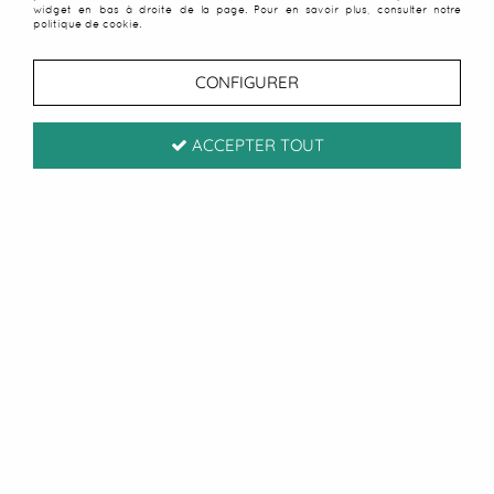
widget en bas à droite de la page. Pour en savoir plus, consulter notre
politique de cookie.
CONFIGURER
ACCEPTER TOUT
Serviette microfibre XL
Jungy vert
1
Avis
Donnez votre avis