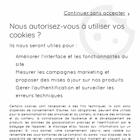
LIVRAISON COLISSIMO SOUS 48 H ~ FRAIS DE
PORT À PARTIR DE 2,99 € ~ OFFERTS DÈS 50€
Continuer sans accepter
D'ACHATS
Nous autorisez-vous à utiliser vos
cookies ?
0
Ils nous seront utiles pour :
Améliorer l'interface et les fonctionnalités du
site
Accueil
>
Serviettes de plage
>
Serviettes microfibres
Mesurer les campagnes marketing et
proposer des mises à jour sur nos produits
SERVIETTES DE PLAGE
Gérer l'authentification et surveiller les
erreurs techniques
MICROFIBRES LÉGÈRES ET
Certains cookies sont nécessaires à des fins techniques, ils sont donc
dispensés de consentement. D'autres, non obligatoires, peuvent être utilisés
COMPACTES
pour la personnalisation des annonces et du contenu, la mesure des annonces
et du contenu, la connaissance de l'audience et le développement de
produits, les données de géolocalisation précises et l'identification par le
balayage de l'appareil, le stockage et/ou l'accès aux informations sur un
appareil. Si vous donnez votre consentement, celui-ci sera valable sur
Serviettes microfibres à
l’ensemble des sous-domaines de Le comptoir du paréo. Vous disposez de la
possibilité de retirer votre consentement à tout moment en cliquant sur le