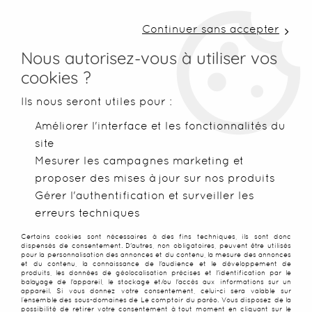
LIVRAISON COLISSIMO SOUS 48 H ~ FRAIS DE
PORT À PARTIR DE 2,99 € ~ OFFERTS DÈS 50€
Continuer sans accepter
D'ACHATS
Nous autorisez-vous à utiliser vos
cookies ?
0
Ils nous seront utiles pour :
Améliorer l'interface et les fonctionnalités du
site
Accueil
>
Serviettes de plage
>
Serviettes XXL
>
Serviette XL
Mesurer les campagnes marketing et
proposer des mises à jour sur nos produits
Gérer l'authentification et surveiller les
erreurs techniques
Certains cookies sont nécessaires à des fins techniques, ils sont donc
dispensés de consentement. D'autres, non obligatoires, peuvent être utilisés
pour la personnalisation des annonces et du contenu, la mesure des annonces
et du contenu, la connaissance de l'audience et le développement de
produits, les données de géolocalisation précises et l'identification par le
balayage de l'appareil, le stockage et/ou l'accès aux informations sur un
appareil. Si vous donnez votre consentement, celui-ci sera valable sur
l’ensemble des sous-domaines de Le comptoir du paréo. Vous disposez de la
possibilité de retirer votre consentement à tout moment en cliquant sur le