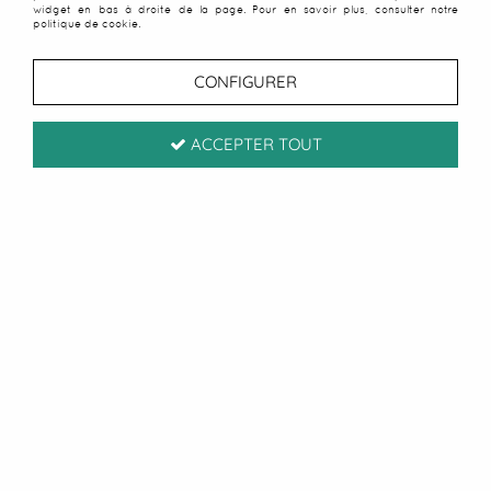
widget en bas à droite de la page. Pour en savoir plus, consulter notre
politique de cookie.
CONFIGURER
ACCEPTER TOUT
Serviette XL gecko Tribalno
marron
Soyez le premier à donner votre avis !