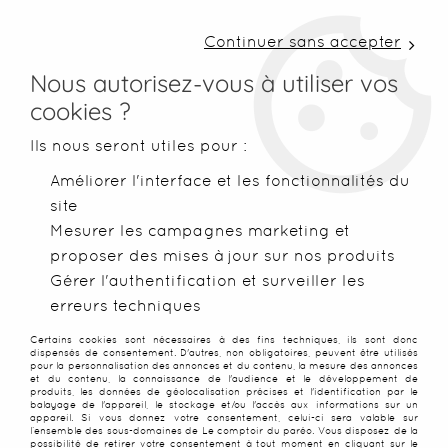
LIVRAISON COLISSIMO SOUS 48 H ~ FRAIS DE
PORT À PARTIR DE 2,99 € ~ OFFERTS DÈS 50€
Continuer sans accepter
D'ACHATS
Nous autorisez-vous à utiliser vos
cookies ?
0
Ils nous seront utiles pour :
Améliorer l'interface et les fonctionnalités du
site
Accueil
>
Blog & Inspirations
>
Bien choisir son paréo
>
Commen
Mesurer les campagnes marketing et
proposer des mises à jour sur nos produits
COMMENT CHOISIR UN PARÉO
Gérer l'authentification et surveiller les
erreurs techniques
POUR OFFRIR ? LE GUIDE DU
Certains cookies sont nécessaires à des fins techniques, ils sont donc
dispensés de consentement. D'autres, non obligatoires, peuvent être utilisés
CADEAU PLAGE PARFAIT
pour la personnalisation des annonces et du contenu, la mesure des annonces
et du contenu, la connaissance de l'audience et le développement de
produits, les données de géolocalisation précises et l'identification par le
balayage de l'appareil, le stockage et/ou l'accès aux informations sur un
appareil. Si vous donnez votre consentement, celui-ci sera valable sur
l’ensemble des sous-domaines de Le comptoir du paréo. Vous disposez de la
possibilité de retirer votre consentement à tout moment en cliquant sur le