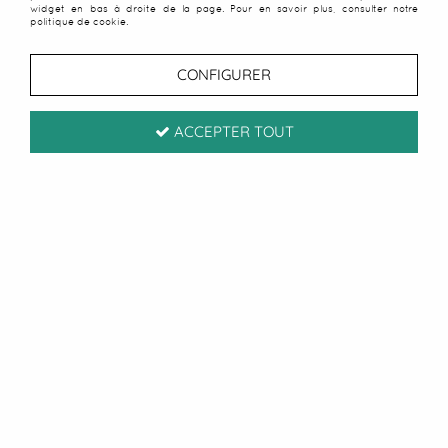
widget en bas à droite de la page. Pour en savoir plus, consulter notre
politique de cookie.
CONFIGURER
ACCEPTER TOUT
Offrir un paréo est une belle idée cadeau pour une
femme qui aime le soleil, les voyages, la plage ou
l’univers tropical. Léger, utile, coloré et facile à
glisser dans une valise, le paréo fait partie de ces