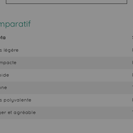
mparatif
uta
s légère
mpacte
pide
nne
s polyvalente
er et agréable