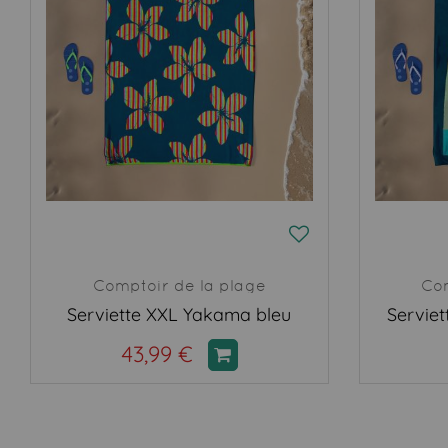
Comptoir de la plage
Com
Serviette XXL Yakama bleu
Serviet
43,99 €