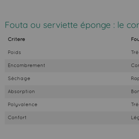
Fouta ou serviette éponge : le co
Critère
Fo
Poids
Trè
Encombrement
Co
Séchage
Ra
Absorption
Bo
Polyvalence
Trè
Confort
Lég