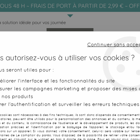
OUS 48 H ~ FRAIS DE PORT À PARTIR DE 2,99 € ~ OF
 solution idéale pour vos journée
Continuer sans acce
 autorisez-vous à utiliser vos cookies ?
us seront utiles pour :
liorer l'interface et les fonctionnalités du site
SERVIETTES DE PLAGE
FOUTAS
surer les campagnes marketing et proposer des mises à
 nos produits
outa ou serviette éponge : que choisir pour la plage ?
er l'authentification et surveiller les erreurs techniques
VIETTE ÉPONGE : QUE CHOISIR PO
 cookies sont nécessaires à des fins techniques, ils sont donc dispensés de consentement. 
gatoires, peuvent être utilisés pour la personnalisation des annonces et du contenu, la m
 et du contenu, la connaissance de l'audience et le développement de produits, les d
isation précises et l'identification par le balayage de l'appareil, le stockage et/ou l'
ions sur un appareil. Si vous donnez votre consentement, celui-ci sera valable sur l’ens
aines de Le comptoir du paréo. Vous disposez de la possibilité de retirer votre conse
ent en cliquant sur le widget en bas à droite de la page. Pour en savoir plus, consul