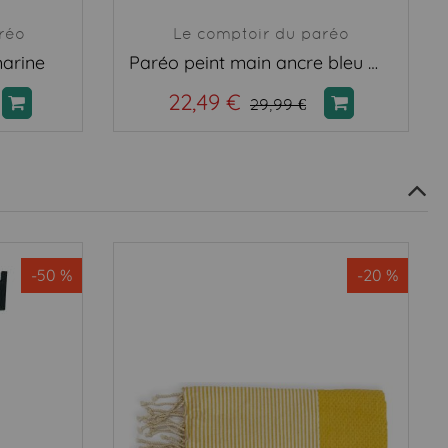
réo
Le comptoir du paréo
arine
Paréo peint main ancre bleu marine
22,49 €
29,99 €
-50 %
-20 %