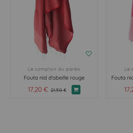
Le comptoir du paréo
Le 
Fouta nid d'abeille rouge
17,20 €
17,
21,50 €