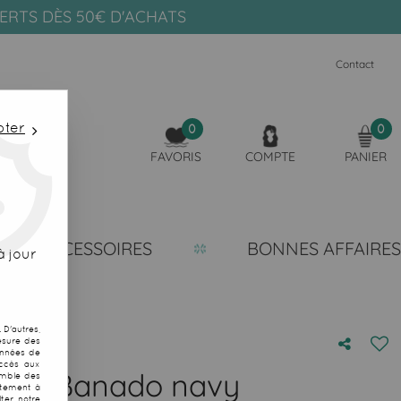
FERTS DÈS 50€ D'ACHATS
Contact
pter
0
0
FAVORIS
COMPTE
PANIER
ACCESSOIRES
BONNES AFFAIRES
 jour
D'autres,
esure des
onnées de
accès aux
oton Banado navy
emble des
ntement à
ter notre