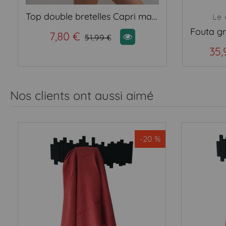
Top double bretelles Capri marine
Le 
7,80 €
51,99 €
35,
Nos clients ont aussi aimé
-20 %