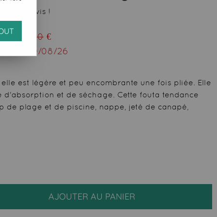
 votre avis !
OUT
eu de
21,50
€
squ'au
10/08/26
lle est légère et peu encombrante une fois pliée. Elle
 d'absorption et de séchage. Cette fouta tendance
p de plage et de piscine, nappe, jeté de canapé,
AJOUTER AU PANIER