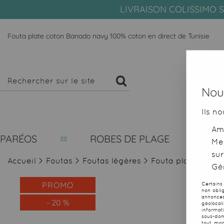
LIVRAISON COLISSIMO S
Fouta plate coton Banado navy 100% coton en direct de Tunisie
Nous
Ils no
Amé
PARÉOS
ROBES DE PLAGE
Me
sur
Accueil
>
Foutas
>
Foutas légères
>
Fouta plate coton
Gér
PROMO
Certains
non obli
annonces
-
20
%
géolocal
informat
sous-dom
tout mom