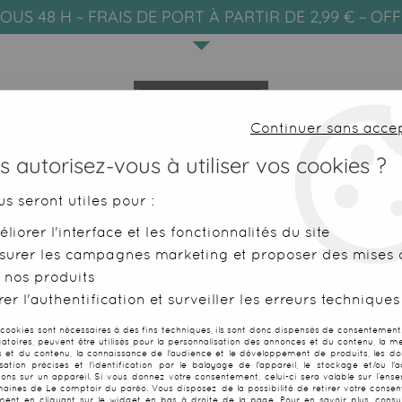
OUS 48 H ~ FRAIS DE PORT À PARTIR DE 2,99 € ~ OF
Continuer sans acce
 autorisez-vous à utiliser vos cookies ?
us seront utiles pour :
liorer l'interface et les fonctionnalités du site
SERVIETTES DE PLAGE
FOUTAS
surer les campagnes marketing et proposer des mises à
 nos produits
 Banado navy
er l'authentification et surveiller les erreurs techniques
 cookies sont nécessaires à des fins techniques, ils sont donc dispensés de consentement. 
gatoires, peuvent être utilisés pour la personnalisation des annonces et du contenu, la m
 et du contenu, la connaissance de l'audience et le développement de produits, les d
isation précises et l'identification par le balayage de l'appareil, le stockage et/ou l'
Fouta plate c
ions sur un appareil. Si vous donnez votre consentement, celui-ci sera valable sur l’ens
aines de Le comptoir du paréo. Vous disposez de la possibilité de retirer votre conse
ent en cliquant sur le widget en bas à droite de la page. Pour en savoir plus, consul