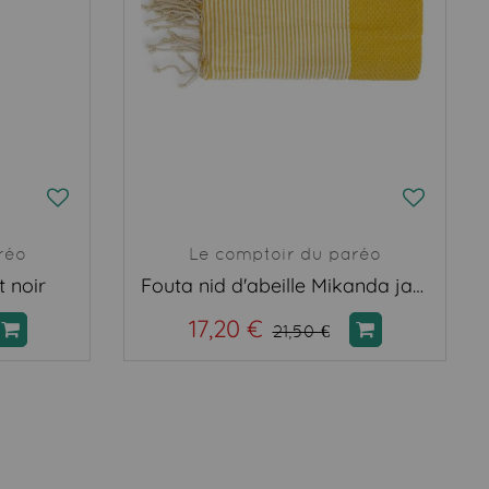
réo
Le comptoir du paréo
t noir
Fouta nid d'abeille Mikanda jaune
17,20 €
21,50 €