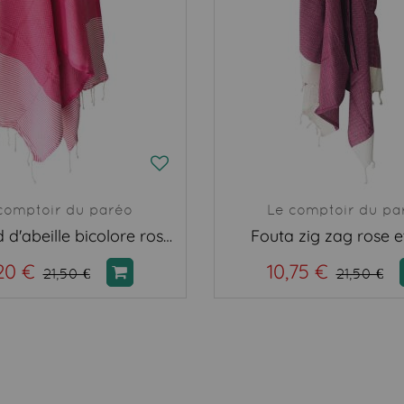
comptoir du paréo
Le comptoir du pa
Fouta nid d'abeille bicolore rose et blanc
Fouta zig zag rose e
20 €
10,75 €
21,50 €
21,50 €