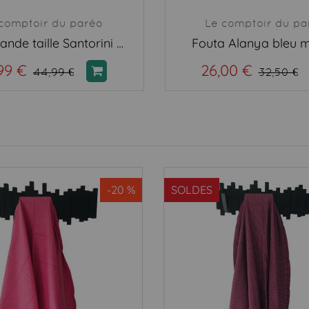
comptoir du paréo
Le comptoir du pa
Fouta grande taille Santorini Marine
Fouta Alanya bleu m
99 €
26,00 €
44,99 €
32,50 €
-20 %
SOLDES