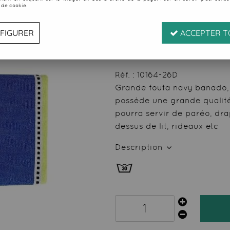
 de cookie.
Soyez le premier à donner
17
,
20
€
TTC
FIGURER
ACCEPTER T
au li
Valable
du
07/08/26
ju
Réf. :
10164-26D
Grande fouta navy banado, e
possède une grande qualité
pourra servir de paréo, dra
dessus de lit, rideaux etc
Description