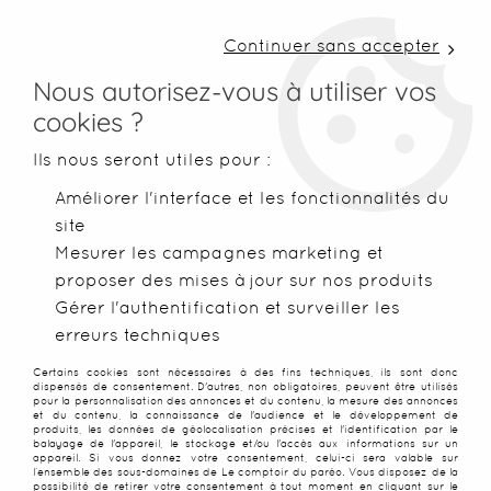
LIVRAISON COLISSIMO SOUS 48 H ~ FRAIS DE
PORT À PARTIR DE 2,99 € ~ OFFERTS DÈS 50€
Continuer sans accepter
D'ACHATS
Nous autorisez-vous à utiliser vos
cookies ?
0
Ils nous seront utiles pour :
Améliorer l'interface et les fonctionnalités du
site
Accueil
>
Paréos
>
Paréos peints main
>
Paréo Tifaifai rouge 
Mesurer les campagnes marketing et
proposer des mises à jour sur nos produits
PROMO
-
25
%
Gérer l'authentification et surveiller les
erreurs techniques
Certains cookies sont nécessaires à des fins techniques, ils sont donc
dispensés de consentement. D'autres, non obligatoires, peuvent être utilisés
pour la personnalisation des annonces et du contenu, la mesure des annonces
et du contenu, la connaissance de l'audience et le développement de
produits, les données de géolocalisation précises et l'identification par le
balayage de l'appareil, le stockage et/ou l'accès aux informations sur un
appareil. Si vous donnez votre consentement, celui-ci sera valable sur
l’ensemble des sous-domaines de Le comptoir du paréo. Vous disposez de la
possibilité de retirer votre consentement à tout moment en cliquant sur le